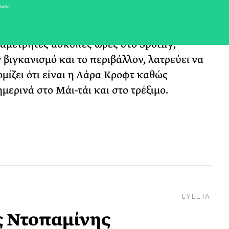
νων.
ήταν πάντα κομμάτι της ζωής της γι αυτό και
ίπλωμα διατροφολογίας και φυσικής
αμέτρητες άσκοπες ώρες στο Spotify,
ν βιγκανισμό και το περιβάλλον, λατρεύει να
ομίζει ότι είναι η Λάρα Κροφτ καθώς
μερινά στο Μάι-τάι και στο τρέξιμο.
ΕΥΕΞΙΑ
ς Ντοπαμίνης