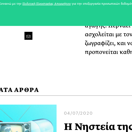
υναινώ με την
Πολιτική Προστασίας Απορρήτου
για την επεξεργασία προσωπικών δεδομέ
η καλή διατροφή 
πρόσφατα πήρε δ
αγωγής. Περνάει 
ασχολείται με το
ζωγραφίζει, και ν
προπονείται καθη
ΑΤΑ ΑΡΘΡΑ
04/07/2020
Η Νηστεία τη