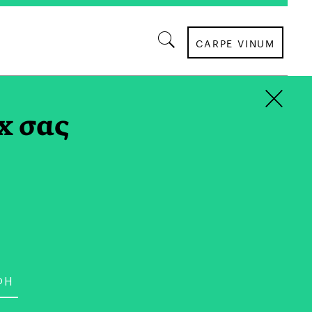
CARPE VINUM
×
x σας
μεγάλωσε στην Αθήνα. Θεωρεί τον εαυτό της
υ, καθώς, με μητέρα από την Αργεντινή,
 ισπανικά, σπούδασε στην Βοστώνη
chology” (UX & UI, εργονομία) και “Studio
α εγκαταστάθηκε στο Λονδίνο. Η άθληση και