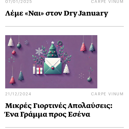
07/01/2025
CARPE VINUM
Λέμε «Ναι» στον Dry January
21/12/2024
CARPE VINUM
Μικρές Γιορτινές Απολαύσεις:
Ένα Γράμμα προς Εσένα