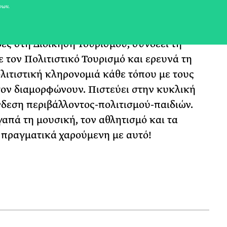
νων.
ψε πόσο αγαπά να ακούει ανθρώπινες
αφέρουν βαθιές αλήθειες. Στην περίοδο του
ές στη Διοίκηση Τουρισμού, συνδέει τη
 τον Πολιτιστικό Τουρισμό και ερευνά τη
λιτιστική κληρονομιά κάθε τόπου με τους
ον διαμορφώνουν. Πιστεύει στην κυκλική
δεση περιβάλλοντος-πολιτισμού-παιδιών.
αγαπά τη μουσική, τον αθλητισμό και τα
αι πραγματικά χαρούμενη με αυτό!