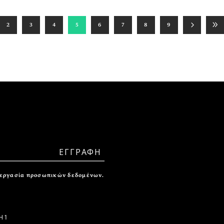
2
3
4
5
6
7
8
9
ξεργασία προσωπικών δεδομένων.
 1