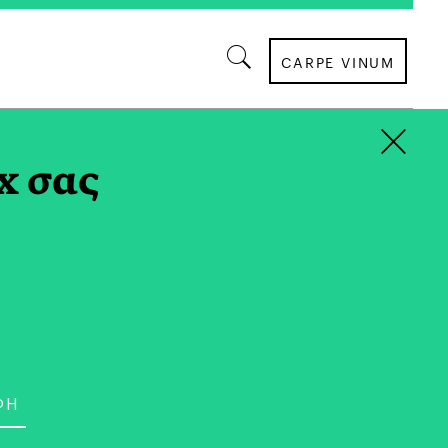
CARPE VINUM
×
x σας
χωρίζει τη ζωή της σε δύο περιόδους: την
ζήτησης –της προσωπικής ανάπτυξης– και την
α». Στην περίοδο της αναζήτησης, μέσω της
στο εκπαιδευτικό δράμα του εργαστηρίου
ης Ξένιας Καλογεροπούλου και των ομάδων