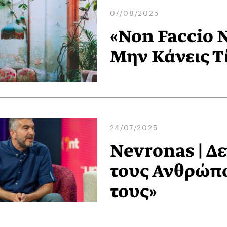
07/08/2025
«Non Faccio N
Μην Κάνεις Τ
24/07/2025
Νevronas | Δε
τους Ανθρώπο
τους»