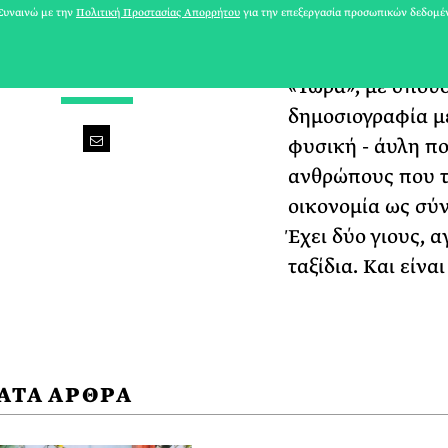
υναινώ με την
Πολιτική Προστασίας Απορρήτου
για την επεξεργασία προσωπικών δεδομέ
γονέων, ανακάλυ
ιστορίες που μετ
WE ARE FAMILY
«Τώρα», με σπουδ
δημοσιογραφία με
φυσική - άυλη πο
ανθρώπους που τ
οικονομία ως σύν
Έχει δύο γιους, 
ταξίδια. Και είν
ΑΤΑ ΑΡΘΡΑ