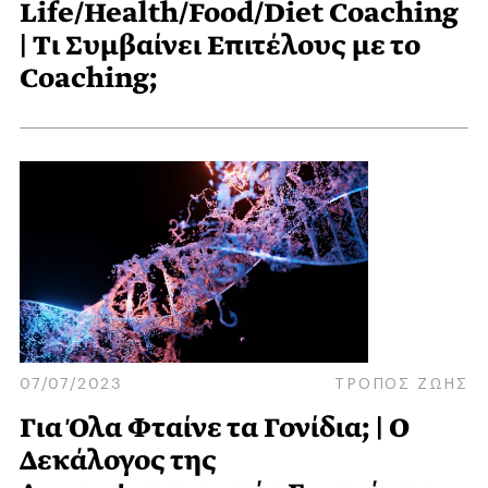
Life/Health/Food/Diet Coaching
| Τι Συμβαίνει Eπιτέλους με το
Coaching;
07/07/2023
ΤΡΟΠΟΣ ΖΩΗΣ
Για Όλα Φταίνε τα Γονίδια; | Ο
Δεκάλογος της