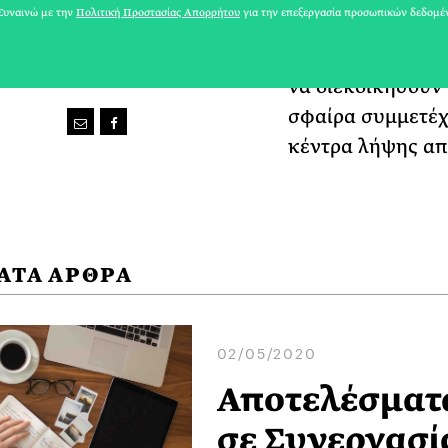
υναινώ με την
Πολιτική Προστασίας Απορρήτου
για την επεξεργασία προσωπικών δεδομέ
εκπαίδευση – εν
οργάνωσης είναι ν
να διεκδικήσουν 
σφαίρα συμμετέχο
κέντρα λήψης α
ΑΤΑ ΑΡΘΡΑ
02/05/2020
Αποτελέσματ
σε Συνεργασί