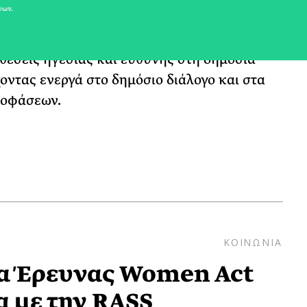
νων.
δυνάμωση – δικτύωση. Σκοπός της
α ενισχύσει τις γυναίκες και να τις ωθήσει
θέσεις ηγεσίας και ευθύνης στη δημόσια
ντας ενεργά στο δημόσιο διάλογο και στα
ποφάσεων.
ΚΟΙΝΩΝΙΑ
α Έρευνας Women Act
α με την RASS