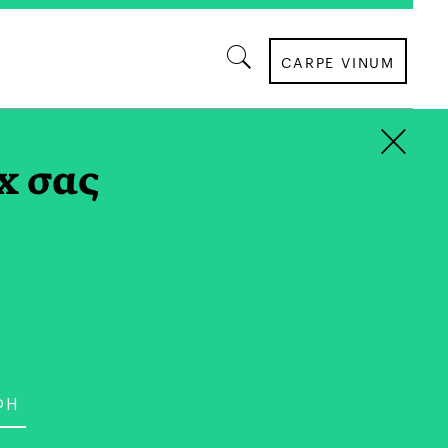
CARPE VINUM
×
x σας
ι μια μη κυβερνητική και, κυρίως, μη
ωση που διεκδικεί το δικαίωμα των
ες ευκαιρίες και ασχολείται αποκλειστικά με
 Δημόσια Σφαίρα”, υλοποιώντας μια
ρατηγική βασισμένη στο τρίπτυχο: