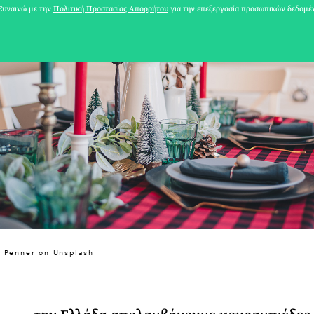
υναινώ με την
Πολιτική Προστασίας Απορρήτου
για την επεξεργασία προσωπικών δεδομέ
31 ΙΟΥΛΙΟΥ 2026
y Penner on Unsplash
Το Καλοκαίρι πο
Φωτογραφίζεται
Ακόμη Αρχίσει