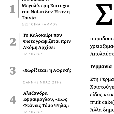
Σ
Μεγαλύτερη Επιτυχία
του Nolan δεν Ήταν η
Ταινία
ΔΕΣΠΟΙΝΑ ΡΑΜΜΟΥ
Το Καλοκαίρι που
παραδοσια
Φωτογραφίζεται πριν
χρειαζόμα
Ακόμη Αρχίσει
Απολαύστ
ΡΙΑ ΣΠΥΡΟΥ
Γερμανία
«Χωρίζεται» η Αφρική;
Στη Γερμα
ΙΩΑΝΝΗΣ ΜΠΑΖΙΩΤΗΣ
Χριστούγεν
Αλεξάνδρα
είδος κέικ
Εφραίμογλου, «Πώς
fruit cake
Φτάνεις Τόσο Ψηλά;»
Άλλα δημ
ΡΙΑ ΣΠΥΡΟΥ