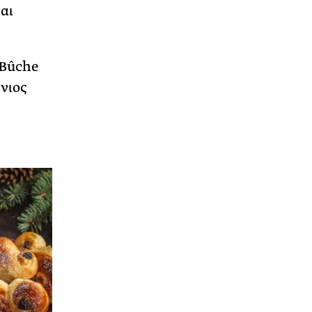
αι
“Bûche
νιος