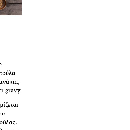
ο
πούλα
χανάκια,
ι gravy.
μίζεται
ού
ούλας.