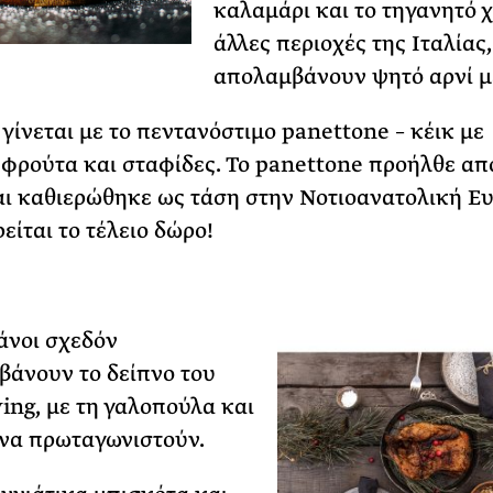
καλαμάρι και το τηγανητό χ
άλλες περιοχές της Ιταλίας,
απολαμβάνουν ψητό αρνί μ
 γίνεται με το πεντανόστιμο panettone – κέικ με
φρούτα και σταφίδες. Το panettone προήλθε απ
ι καθιερώθηκε ως τάση στην Νοτιoανατολική Ε
είται το τέλειο δώρο!
άνοι σχεδόν
άνουν το δείπνο του
ing, με τη γαλοπούλα και
 να πρωταγωνιστούν.