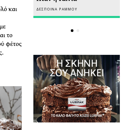
λό και
ΔΕΣΠΟΙΝΑ ΡΑΜΜΟΥ
ΡΙ
με
αι το
ού φέτος
ς.