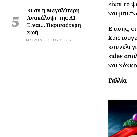
είναι το ψ
Κι αν η Μεγαλύτερη
και μπισκ
Ανακάλυψη της AI
Είναι… Περισσότερη
Επίσης, ο
Ζωή;
Χριστούγε
ΜΥΛΑΙΔΗ ΣΤΟΥΜΠΟΥ
κουνέλι γ
sides απο
και κόκκι
Γαλλία