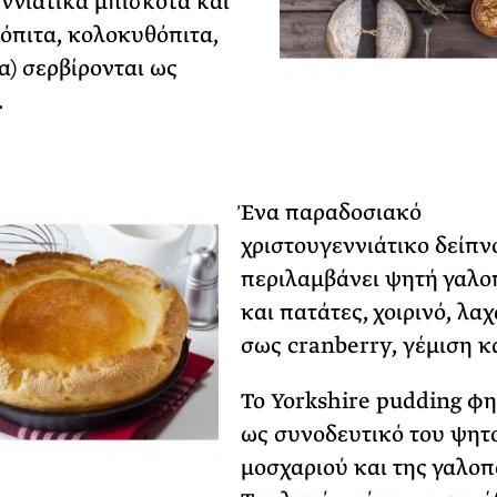
ννιάτικα μπισκότα και
λόπιτα, κολοκυθόπιτα,
α) σερβίρονται ως
.
Ένα παραδοσιακό
χριστουγεννιάτικο δείπν
περιλαμβάνει ψητή γαλο
και πατάτες, χοιρινό, λα
σως cranberry, γέμιση κα
Το Yorkshire pudding φη
ως συνοδευτικό του ψητ
μοσχαριού και της γαλοπ