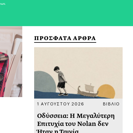
νων.
ΠΡΟΣΦΑΤΑ ΑΡΘΡΑ
ΚΟΙΝΩΝΙΑ
1 ΑΥΓΟΥΣΤΟΥ 2026
ΒΙΒΛΙΟ
31
υ
Οδύσσεια: Η Μεγαλύτερη
Το
 πριν
Επιτυχία του Nolan δεν
Φω
Ήταν η Ταινία
Ακ