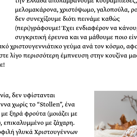
την Ελλάδα απολαμβάνουμε κουραμπιέδες,
μελομακάρονα, χριστόψωμο, γαλοπούλα, ρο
ΡΙΑ ΣΠΥΡΟΥ
δεν συνεχίζουμε διότι πεινάμε καθώς
(περι)γράφουμε! Έχει ενδιαφέρον να κάνου
συγκριτική έρευνα και να μάθουμε ποιο είν
κό χριστουγεννιάτικο γεύμα ανά τον κόσμο, αφ
στε λίγο περισσότερη έμπνευση στην κουζίνα μα
ε!
νία, δεν υφίστανται
να χωρίς το “Stollen”, ένα
 με ξηρά φρούτα (μοιάζει με
), επικαλυμμένο με ζάχαρη.
οφιλή γλυκά Χριστουγέννων