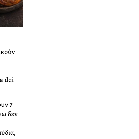
ικούν
a dei
υν 7
νώ δεν
μύδια,