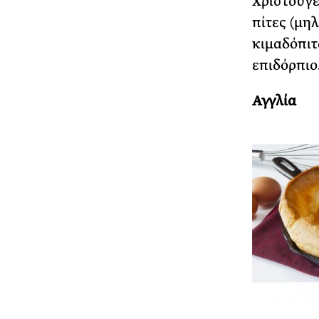
Χριστουγε
πίτες (μη
κιμαδόπιτ
επιδόρπιο
Αγγλία