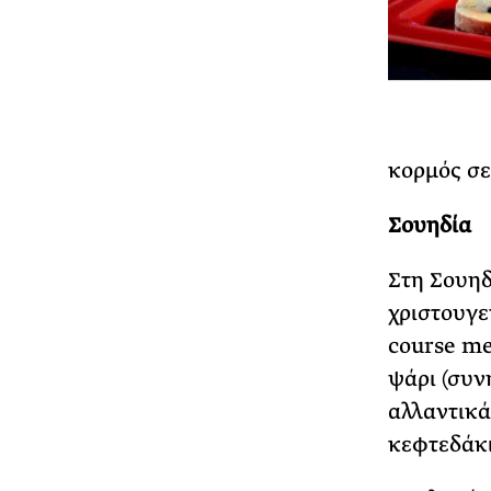
κορμός σε
Σουηδία
Στη Σουηδ
χριστουγεν
course me
ψάρι (συν
αλλαντικά
κεφτεδάκι