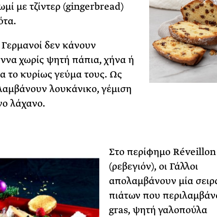
ωμί με τζίντερ (gingerbread)
ότα.
ι Γερμανοί δεν κάνουν
ννα χωρίς ψητή πάπια, χήνα ή
ια το κυρίως γεύμα τους. Ως
λαμβάνουν λουκάνικο, γέμιση
νο λάχανο.
Στο περίφημο Réveillon
(ρεβεγιόν), οι Γάλλοι
απολαμβάνουν μία σειρ
πιάτων που περιλαμβάνο
gras, ψητή γαλοπούλα