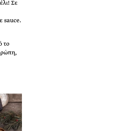
έλι! Σε
ε sauce.
ό το
υρώπη,