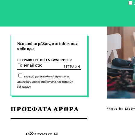
Σ
Νέα από το μέλλον, στο inbox σας
κάθε πρωί
ΕΓΓΡΑΦΕΙΤΕ ΣΤΟ NEWSLETTER
Συναινώ με την
Πολιτική Προστασίας
Απορρήτου
για την επεξεργασία προσωπικών
δεδομένων.
ΠΡΟΣΦΑΤΑ ΑΡΘΡΑ
Photo by Libb
Οδύσσεια: Η