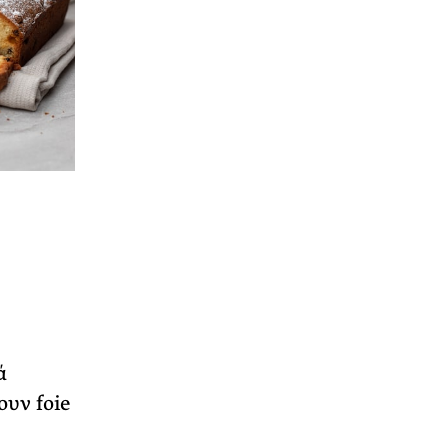
ά
υν foie