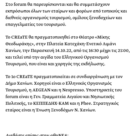
Στο forum θα παρευρίσκονται και θα συμμετάσχουν
εκπρόσωποι όλων των εταίρων και φορέων από τοπικούς και
διεθνείς οργανισμούς τουρισμού, ομίλους ξενοδοχείων και
επαγγελματίες του τουρισμού.
Το CREaTE θα πραγματοποιηθεί στο Θέατρο «Μίκης
Θεοδωράκης», στην Πλατεία Κατεχάκη-Ενετικό Λιμάνι
Χανίων, την Παρασκευή 14.10.22, από τις 16:30 μέχρι τις 21:00,
και τελεί υπό την αιγίδα του Ελληνικού Οργανισμού
Τουρισμού, που είναι και χορηγός της εκδήλωσης.
Το 1ο CREaTE πραγματοποιείται σε συνδιοργάνωση με τον
Δήμο Χανίων. Χορηγοί είναι ο Ελληνικός Οργανισμός
Τουρισμού, η AEGEAN και η Nespresso. Υποστηρικτές του
forum είναι η Γεν. Γραμματεία Αιγαίου και Νησιωτικής
Πολιτικής, το ΚΕΠΠΕΔΗΧ-ΚΑΜ και η Phee. Στρατηγικός
εταίρος είναι η Ένωση Ξενοδόχων Ν. Χανίων.
Διαβάστε επίσης στην αθηΝΕΑ: