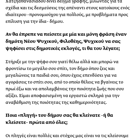
Χατζηαθανασιάδου δίνει δείγμα γραφής, μιλώντας για τα
σχέδια και τις δεσμεύσεις της απέναντι στους κατοίκους ενός
ιδιαίτερου –προνομιούχου για πολλούς, με προβλήματα προς
επίλυση για την ίδια– δήμου.
Αν θα έπρεπε να πείσετε με μία και μόνη φράση έναν
δημότη Νέου Ψυχικού, Φιλοθέης, Ψυχικού να σας
ψηφίσει στις δημοτικές εκλογές, τι θα του λέγατε;
Στήριξε με την ψήφο σου γιατί θέλω αλλά και μπορώ να
φροντίσω το μεγάλο σου σπίτι, τον δήμο όπου ζεις και
μεγαλώνεις τα παιδιά σου, όπου έχεις επενδύσει για να
αγοράσεις το σπίτι σου, από το οποίο θέλεις να βγαίνεις το
πρωί έξω και να απολαμβάνεις την ποιότητα ζωής που σου
αξίζει. Είμαι αποφασισμένη να εργαστώ σκληρά για την
αναβάθμιση της ποιότητας της καθημερινότητας.
Ποια «πληγή» του δήμου σας θα κλείνατε –ή θα
κλείσετε– πρώτα από όλες;
Οι πληγές είναι πολλές και στόχος μας είναι να τις κλείσουμε