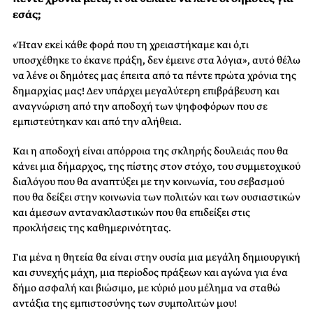
εσάς;
«Ήταν εκεί κάθε φορά που τη χρειαστήκαμε και ό,τι
υποσχέθηκε το έκανε πράξη, δεν έμεινε στα λόγια», αυτό θέλω
να λένε οι δημότες μας έπειτα από τα πέντε πρώτα χρόνια της
δημαρχίας μας! Δεν υπάρχει μεγαλύτερη επιβράβευση και
αναγνώριση από την αποδοχή των ψηφοφόρων που σε
εμπιστεύτηκαν και από την αλήθεια.
Και η αποδοχή είναι απόρροια της σκληρής δουλειάς που θα
κάνει μια δήμαρχος, της πίστης στον στόχο, του συμμετοχικού
διαλόγου που θα αναπτύξει με την κοινωνία, του σεβασμού
που θα δείξει στην κοινωνία των πολιτών και των ουσιαστικών
και άμεσων αντανακλαστικών που θα επιδείξει στις
προκλήσεις της καθημερινότητας.
Για μένα η θητεία θα είναι στην ουσία μια μεγάλη δημιουργική
και συνεχής μάχη, μια περίοδος πράξεων και αγώνα για ένα
δήμο ασφαλή και βιώσιμο, με κύριό μου μέλημα να σταθώ
αντάξια της εμπιστοσύνης των συμπολιτών μου!