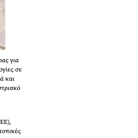
ρας για
ογίες σε
ά και
στριακό
ΕΕ),
 τοπικές