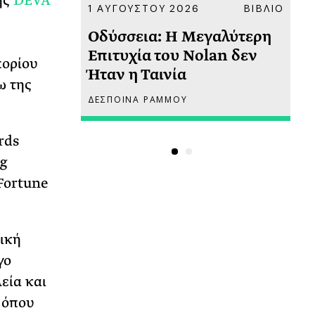
ης
DEVA
ΚΟΙΝΩΝΙΑ
1 ΑΥΓΟΥΣΤΟΥ 2026
ΒΙΒΛΙΟ
31
υ
Οδύσσεια: Η Μεγαλύτερη
Το
 πριν
Επιτυχία του Nolan δεν
Φω
πορίου
Ήταν η Ταινία
Ακ
ω της
ΔΕΣΠΟΙΝΑ ΡΑΜΜΟΥ
ΡΙ
rds
g
 Fortune
ική
γο
εία και
 όπου