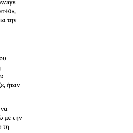
thways
er40»,
ια την
μου
η
ου
ε, ήταν
 να
ώ με την
ο τη