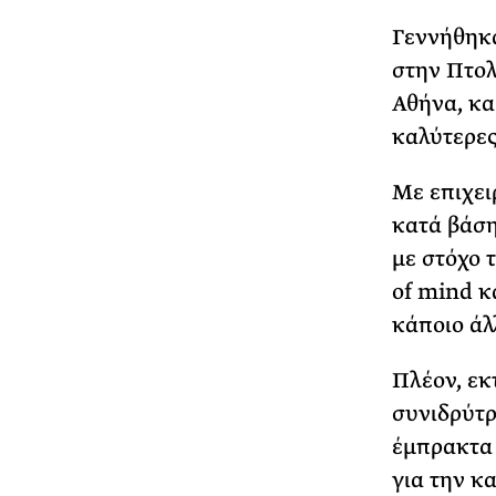
Γεννήθηκα
στην Πτολ
Αθήνα, κα
καλύτερες
Με επιχει
κατά βάση
με στόχο 
of mind κ
κάποιο άλ
Πλέον, εκ
συνιδρύτρ
έμπρακτα 
για την κ