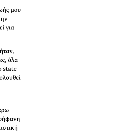
ζωής μου
την
ί για
ήταν,
ες, όλα
 state
ολουθεί
έρω
ερήφανη
τιστική