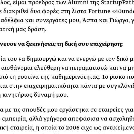
έλος, είμαι πρόεδρος των Alumni της StartupPa
ε διακριθεί δυο φορές στη λίστα Fortune «40und
α αδέλφια και συνεργάτες μου, Άσπα και Γιώργο, γ
ατική μας δράση.
πνευσε να ξεκινήσεις τη δική σου επιχείρηση;
ία του να δημιουργώ και να ενεργώ με τον δικό 
 αισθάνομαι ελεύθερη να πειραματιστώ και να μ
από τη ρουτίνα της καθημερινότητας. Το ρίσκο π
ται στην επιχειρηματικότητα πάντα με συγκλόνιζ
 η κινητήριος δύναμή μου.
 με τις σπουδές μου εργάστηκα σε εταιρείες για
εμπειρία, αλλά γρήγορα αποφάσισα να ασχοληθ
κή εταιρεία, η οποία το 2006 είχε ως αντικείμεν