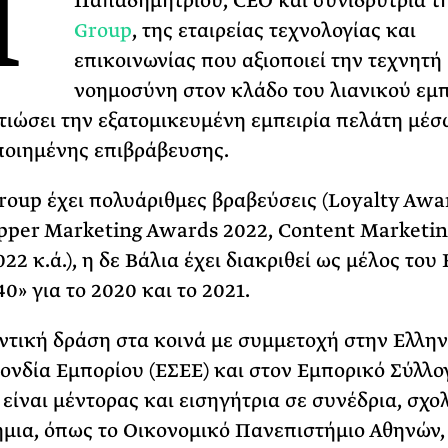
H
Παπαδημητρίου, CEO και συνιδρύτρια τ
31 ΙΟΥΛΙΟΥ 2026
Group
, της εταιρείας τεχνολογίας και
Το Καλοκαίρι πο
επικοινωνίας που αξιοποιεί την τεχνητή
Φωτογραφίζεται
νοημοσύνη στον κλάδο του λιανικού εμ
Ακόμη Αρχίσει
λτιώσει την εξατομικευμένη εμπειρία πελάτη μέσ
ΡΙΑ ΣΠΥΡΟΥ
οιημένης επιβράβευσης.
oup έχει πολυάριθμες βραβεύσεις (Loyalty Awa
pper Marketing Awards 2022, Content Marketin
2 κ.ά.), η δε Βάλια έχει διακριθεί ως μέλος του
0» για το 2020 και το 2021.
ντική δράση στα κοινά με συμμετοχή στην Ελλην
νδία Εμπορίου (ΕΣΕΕ) και στον Εμπορικό Σύλλο
 είναι μέντορας και εισηγήτρια σε συνέδρια, σχολ
μια, όπως το Οικονομικό Πανεπιστήμιο Αθηνών,