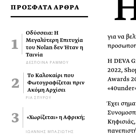
ΠΡΟΣΦΑΤΑ ΑΡΘΡΑ
Οδύσσεια: Η
για να βε
Μεγαλύτερη Επιτυχία
προσωποπ
του Nolan δεν Ήταν η
Ταινία
H DEVA Gr
ΔΕΣΠΟΙΝΑ ΡΑΜΜΟΥ
2022, Sho
Το Καλοκαίρι που
Awards 202
Φωτογραφίζεται πριν
«40under4
Ακόμη Αρχίσει
ΡΙΑ ΣΠΥΡΟΥ
Έχει σημα
Συνομοσπο
«Χωρίζεται» η Αφρική;
Κηφισιάς,
πανεπιστή
ΙΩΑΝΝΗΣ ΜΠΑΖΙΩΤΗΣ