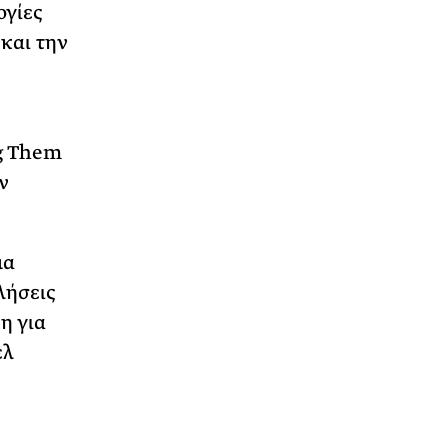
ογίες
και την
ng Them
ν
μα
λήσεις
η για
ελ