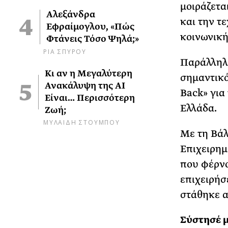
μοιράζεται
Αλεξάνδρα
και την τ
Εφραίμογλου, «Πώς
κοινωνική
Φτάνεις Τόσο Ψηλά;»
ΡΙΑ ΣΠΥΡΟΥ
Παράλληλα
Κι αν η Μεγαλύτερη
σημαντικό
Ανακάλυψη της AI
Back» για
Είναι… Περισσότερη
Ελλάδα.
Ζωή;
ΜΥΛΑΙΔΗ ΣΤΟΥΜΠΟΥ
Με τη Βάλ
Επιχειρημ
που φέρνο
επιχειρήσ
στάθηκε α
Σύστησέ μ