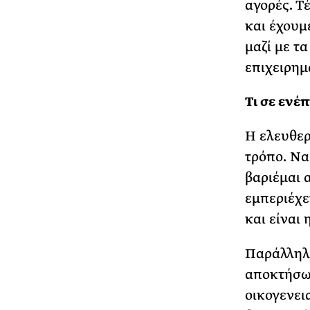
αγορές. Τ
και έχουμ
μαζί με τ
επιχειρημ
Τι σε ενέ
Η ελευθερ
τρόπο. Να
βαριέμαι 
εμπεριέχε
και είναι
Παράλληλα
αποκτήσω 
οικογενεια