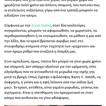
χρειάζεται πολύ χρόνο και άπλετη υπομονή, που πιστεύει πως
οι ατελείωτες συζητήσεις γύρω από ένα τραπέζι μπορούν να
αλλάξουν τον κόσμο.
Σύμφωνα με την
Areni Global
, όταν δύο κουλτούρες
συγκρούονται, μπορούν να αφομοιωθούν, να χωριστούν, να
περιθωριοποιηθούν ή να ενσωματωθούν, να μάθουν η μία από
την άλλη. Και το κρασί βρίσκεται ακριβώς εκεί: στο
σταυροδρόμι ανάμεσα στην ταχύτητα των «μηχανών» και
στον ήρεμο ρυθμό που αναζητά η ύπαρξή μας.
Στον αμπελώνα, όμως, τίποτα δεν μπορεί να γίνει χωρίς χρόνο
και υπομονή. Δεν υπάρχει shortcut για την ωρίμανση, ούτε
αλγόριθμος που να αντικαθιστά τη μυρωδιά της υγρής γης
μετά τη βροχή. Όπως έγραψε ο φιλόσοφος Barry C. Smith, «η
όσφρηση, η γεύση και η αφή λείπουν από την online ζωή
μας». Το κρασί, αντίθετα, είναι γεμάτο μυρωδιές, γεύσεις και
αγγίγματα. Είναι η υπενθύμιση του πραγματικού σε έναν
κόσμο που κινδυνεύει να γίνει αδιάφορος.