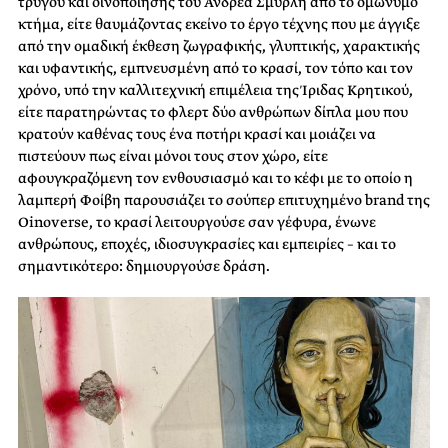
τρύγου και οινοποίησης του Ανδρέα Σμυρλή από το ομώνυμο
κτήμα, είτε θαυμάζοντας εκείνο το έργο τέχνης που με άγγιξε
από την ομαδική έκθεση ζωγραφικής, γλυπτικής, χαρακτικής
και υφαντικής, εμπνευσμένη από το κρασί, τον τόπο και τον
χρόνο, υπό την καλλιτεχνική επιμέλεια της Ίριδας Κρητικού,
είτε παρατηρώντας το φλερτ δύο ανθρώπων δίπλα μου που
κρατούν καθένας τους ένα ποτήρι κρασί και μοιάζει να
πιστεύουν πως είναι μόνοι τους στον χώρο, είτε
αφουγκραζόμενη τον ενθουσιασμό και το κέφι με το οποίο η
λαμπερή Φοίβη παρουσιάζει το σούπερ επιτυχημένο
brand
της
Oinovers
e
, το κρασί λειτουργούσε σαν γέφυρα, ένωνε
ανθρώπους, εποχές, ιδιοσυγκρασίες και εμπειρίες – και το
σημαντικότερο: δημιουργούσε δράση.