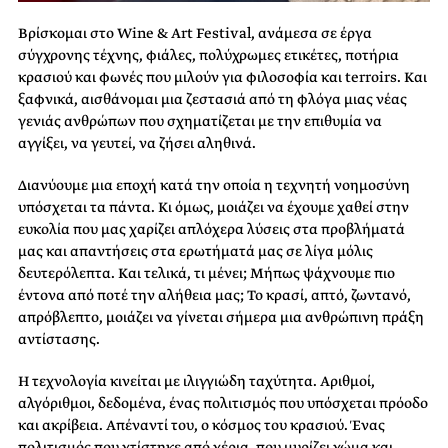
Βρίσκομαι στο Wine & Art Festival, ανάμεσα σε έργα
σύγχρονης τέχνης, φιάλες, πολύχρωμες ετικέτες, ποτήρια
κρασιού και φωνές που μιλούν για φιλοσοφία και terroirs. Και
ξαφνικά, αισθάνομαι μια ζεστασιά από τη φλόγα μιας νέας
γενιάς ανθρώπων που σχηματίζεται με την επιθυμία να
αγγίξει, να γευτεί, να ζήσει αληθινά.
Διανύουμε μια εποχή κατά την οποία η τεχνητή νοημοσύνη
υπόσχεται τα πάντα. Κι όμως, μοιάζει να έχουμε χαθεί στην
ευκολία που μας χαρίζει απλόχερα λύσεις στα προβλήματά
μας και απαντήσεις στα ερωτήματά μας σε λίγα μόλις
δευτερόλεπτα. Και τελικά, τι μένει; Μήπως ψάχνουμε πιο
έντονα από ποτέ την αλήθεια μας; Το κρασί, απτό, ζωντανό,
απρόβλεπτο, μοιάζει να γίνεται σήμερα μια ανθρώπινη πράξη
αντίστασης.
Η τεχνολογία κινείται με ιλιγγιώδη ταχύτητα. Αριθμοί,
αλγόριθμοι, δεδομένα, ένας πολιτισμός που υπόσχεται πρόοδο
και ακρίβεια. Απέναντί του, ο κόσμος του κρασιού. Ένας
πολιτισμός που χτίστηκε από χέρια, που μυρίζει χώμα και