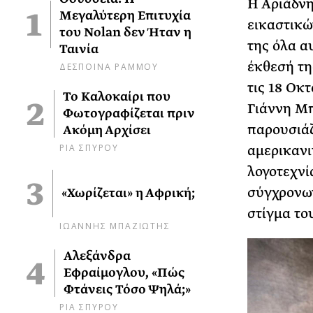
Η Αριάδνη
Μεγαλύτερη Επιτυχία
εικαστικώ
του Nolan δεν Ήταν η
της όλα α
Ταινία
έκθεσή τη
ΔΕΣΠΟΙΝΑ ΡΑΜΜΟΥ
τις 18 Οκ
Το Καλοκαίρι που
Γιάννη Μπ
Φωτογραφίζεται πριν
παρουσιάζ
Ακόμη Αρχίσει
ΡΙΑ ΣΠΥΡΟΥ
αμερικανι
λογοτεχνί
σύγχρονων
«Χωρίζεται» η Αφρική;
στίγμα το
ΙΩΑΝΝΗΣ ΜΠΑΖΙΩΤΗΣ
Αλεξάνδρα
Εφραίμογλου, «Πώς
Φτάνεις Τόσο Ψηλά;»
ΡΙΑ ΣΠΥΡΟΥ