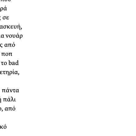
κρά
 σε
τασκευή,
ια νουάρ
ς από
ν ποπ
 το bad
ετηρία,
ν πάντα
ή πάλι
ο, από
ικό