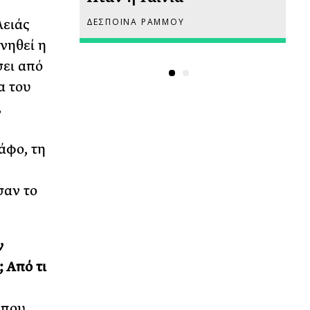
ΔΕΣΠΟΙΝΑ ΡΑΜΜΟΥ
ΡΙ
λειάς
νηθεί η
σει από
α του
,
άφο, τη
σαν το
ν
 Από τι
 που