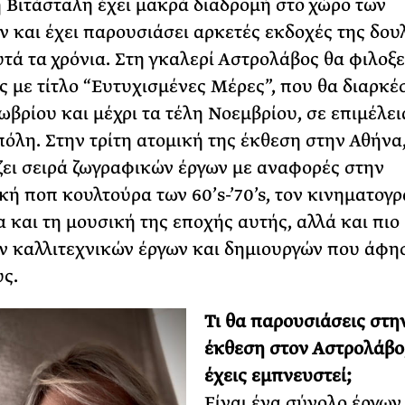
 Βιτάσταλη έχει μακρά διαδρομή στο χώρο των
ΡΙΑ ΣΠΥΡΟΥ
ν και έχει παρουσιάσει αρκετές εκδοχές της δου
υτά τα χρόνια. Στη γκαλερί Αστρολάβος θα φιλοξε
ς με τίτλο “Ευτυχισμένες Μέρες”, που θα διαρκέ
τωβρίου και μέχρι τα τέλη Νοεμβρίου, σε επιμέλει
όλη. Στην τρίτη ατομική της έκθεση στην Αθήνα
ει σειρά ζωγραφικών έργων με αναφορές στην
κή ποπ κουλτούρα των 60’s-’70’s, τον κινηματογρ
α και τη μουσική της εποχής αυτής, αλλά και πιο
 καλλιτεχνικών έργων και δημιουργών που άφη
υς.
Τι θα παρουσιάσεις στη
έκθεση στον Αστρολάβο;
έχεις εμπνευστεί;
Είναι ένα σύνολο έργων