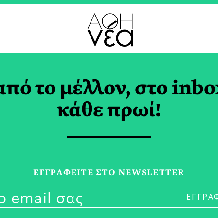
από το μέλλον, στο inbo
Ευτυχισμένες Μέρες 
κάθε πρωί!
άδνης Βιτάσταλη
ΠΛΑΚΙΔΑΣ
ΕΓΓPΑΦΕΙΤΕ ΣΤΟ NEWSLETTER