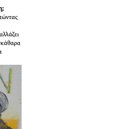
η;
ατώντας
αλλάζει
ξεκάθαρα
α