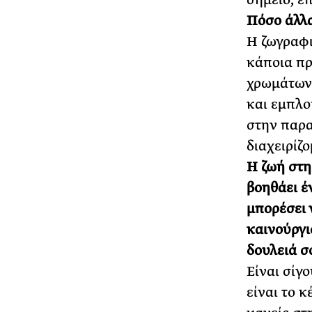
Πόσο άλλα
Η ζωγραφι
κάποια πρ
χρωμάτων 
και εμπλο
στην παρα
διαχειρίζ
Η ζωή στ
βοηθάει έ
μπορέσει 
καινούργι
δουλειά σ
Είναι σίγ
είναι το κ