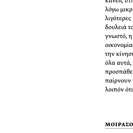
κανείς στ
λόγω μικρ
λιγότερες 
δουλειά το
γνωστό, η
οικονομία
την κίνησ
όλα αυτά,
προσπάθει
παίρνουν 
λοιπόν ότ
ΜΟΙΡΑΣΟ