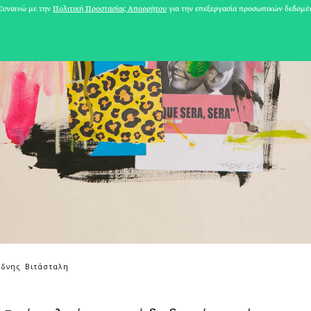
υναινώ με την
Πολιτική Προστασίας Απορρήτου
για την επεξεργασία προσωπικών δεδομέ
31 ΙΟΥΛΙΟΥ 2026
άδνης Βιτάσταλη
Το Καλοκαίρι πο
Φωτογραφίζεται
Ακόμη Αρχίσει