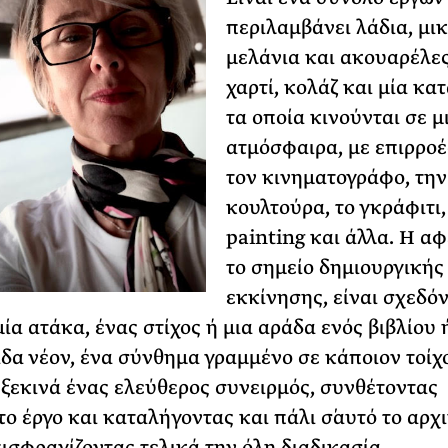
περιλαμβάνει λάδια, μι
μελάνια και ακουαρέλες
χαρτί, κολάζ και μία κα
τα οποία κινούνται σε μ
ατμόσφαιρα, με επιρροέ
τον κινηματογράφο, τη
κουλτούρα, το γκράφιτι,
painting και άλλα. Η αφ
το σημείο δημιουργικής
εκκίνησης, είναι σχεδό
μία ατάκα, ένας στίχος ή μια αράδα ενός βιβλίου 
ίδα νέον, ένα σύνθημα γραμμένο σε κάποιον τοίχ
 ξεκινά ένας ελεύθερος συνειρμός, συνθέτοντας
το έργο και καταλήγοντας και πάλι σ΄αυτό το αρχ
πισφραγίζοντας τελικά την όλη διαδικασία.