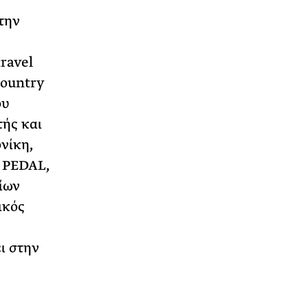
την
ravel
Country
ου
τής και
νίκη,
ρ PEDAL,
ίων
ικός
ι στην