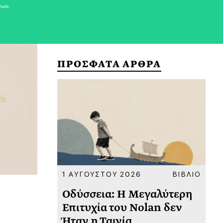
νων.
ΠΡΟΣΦΑΤΑ ΑΡΘΡΑ
ΚΟΙΝΩΝΙΑ
1 ΑΥΓΟΥΣΤΟΥ 2026
ΒΙΒΛΙΟ
31
υ
Οδύσσεια: Η Μεγαλύτερη
Το
 πριν
Επιτυχία του Nolan δεν
Φω
Ήταν η Ταινία
Ακ