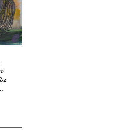
ς
ου
ίζω
…