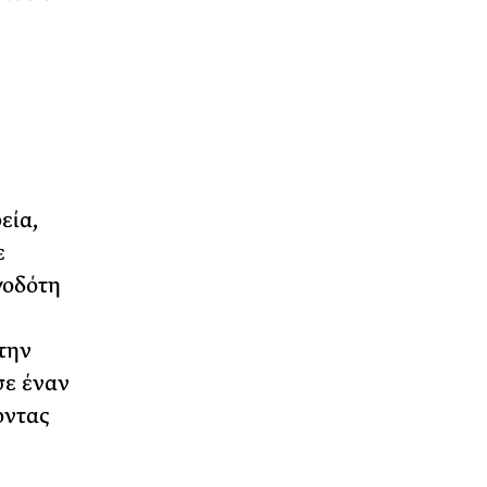
εία,
ε
γοδότη
την
σε έναν
οντας