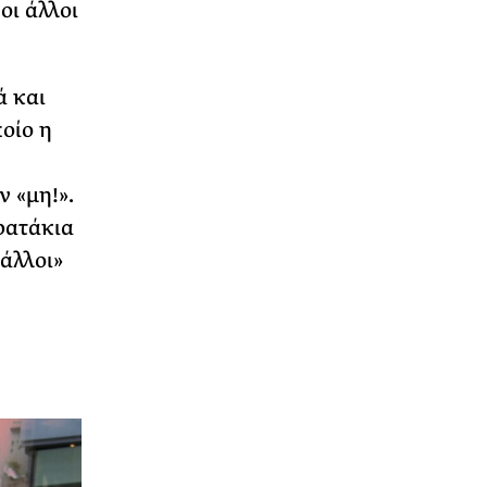
οι άλλοι
ά και
οίο η
 «μη!».
ρατάκια
άλλοι»