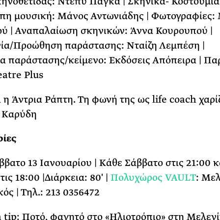
ηνοθέτιδας: Ντέπυ Πάγκα | Σκηνικά- Κοστούμια:
πη μουσική: Μάνος Αντωνιάδης | Φωτογραφίες:
ύ | Αναπαλαίωση σκηνικών: Άννα Κουρουπού |
ία/Προώθηση παράστασης: Νταίζη Λεμπέση |
 παράστασης/κείμενο: Εκδόσεις Απόπειρα | Πα
atre Plus
 η Άντρια Ράπτη. Τη φωνή της ως life coach χαρίζ
 Καρύδη
ίες
ββατο 13 Ιανουαρίου | Κάθε Σάββατο στις 21:00 κ
ις 18:00 |Διάρκεια: 80′ |
Πολυχώρος VAULT
: Με
ός | Τηλ.: 213 0356472
 tip: Ποτό, φαγητό στο «Ηλιοτρόπιο» στη Μελενί