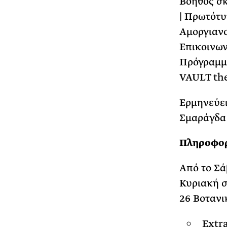
Βοηθός σκ
| Πρωτότυ
Αμοργιανο
Επικοινων
Πρόγραμμα
VAULT the
Ερμηνεύει
Σμαράγδα
Πληροφορ
Από το Σά
Κυριακή στ
26 Βοτανικ
Extra