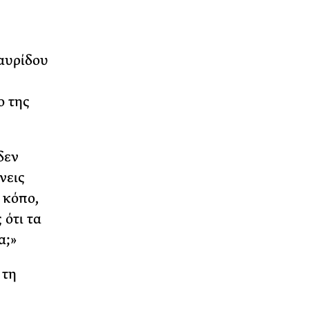
αυρίδου
ο της
δεν
νεις
 κόπο,
 ότι τα
α;»
 τη