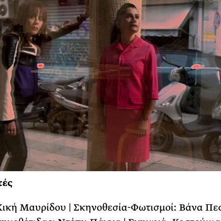
τές
Κική Μαυρίδου | Σκηνοθεσία-Φωτισμοί: Βάνα Πε