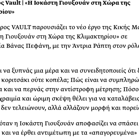
 Vault | «Η Ιοκάστη Γιουξουάν στη Xώρα της
ρίου»
ος VAULT παρουσιάζει το νέο έργο της Κικής Μ
η Γιουξουάν στη Xώρα της Κλιμακτηρίου» σε
α Βάνας Πεφάνη, με την Άντρια Ράπτη στον ρόλ
ι να ξυπνάς μια μέρα και να συνειδητοποιείς ότι 
ε κοριτσάκι ούτε κοπέλα; Πώς είναι να συμπληρώ
α και να περνάς στην αντίστροφη μέτρηση; Πόσο
χραιμία και ώριμη σκέψη θέλει για να καταλάβεις
δεν τελειώνουν, αλλά αλλάζουν μορφή και πορεί
ι όταν η Ιοκάστη Γιουξουάν αποφασίζει να σπάσει
 και να έρθει αντιμέτωπη με τα «απαγορευμένα»