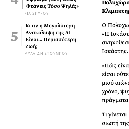
Πολυχώρος
Φτάνεις Τόσο Ψηλά;»
Κλιμακτη
ΡΙΑ ΣΠΥΡΟΥ
Ο Πολυχώρ
Κι αν η Μεγαλύτερη
Ανακάλυψη της AI
«Η Ιοκάστ
Είναι… Περισσότερη
σκηνοθεσί
Ζωή;
Ιοκάστης.
ΜΥΛΑΙΔΗ ΣΤΟΥΜΠΟΥ
«Πώς είνα
είσαι ούτ
μισό αιών
χρόνο, ψυ
πράγματα 
Τι γίνετα
σιωπή της