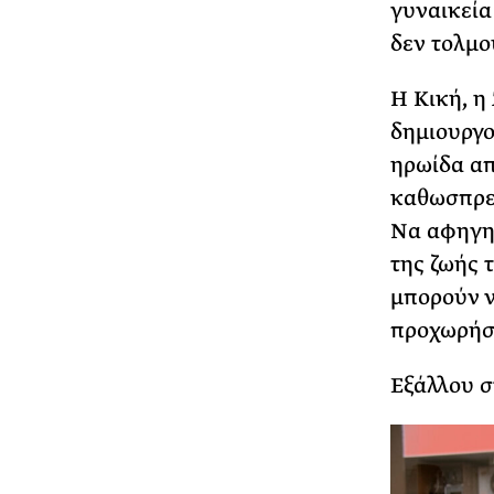
γυναικεία 
δεν τολμο
Η Κική, η
δημιουργο
ηρωίδα απ
καθωσπρεπ
Να αφηγηθ
της ζωής 
μπορούν ν
προχωρήσε
Εξάλλου σ