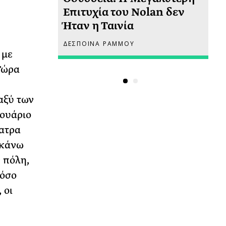
 πριν
Επιτυχία του Nolan δεν
Φω
Ήταν η Ταινία
Ακ
ΔΕΣΠΟΙΝΑ ΡΑΜΜΟΥ
ΡΙ
 με
Τώρα
αξύ των
ουάριο
έατρα
 κάνω
 πόλη,
τόσο
 οι