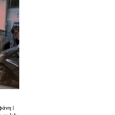
φάνη |