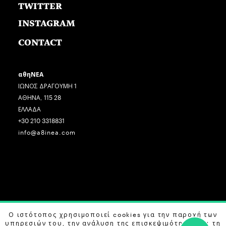
TWITTER
INSTAGRAM
CONTACT
αθηΝΕΑ
ΙΩΝΟΣ ΔΡΑΓΟΥΜΗ 1
ΑΘΗΝΑ, 115 28
ΕΛΛΑΔΑ
+30 210 3318831
info@a8inea.com
COPYRIGHT © 2026 αθηΝΕΑ, ALL RIGHTS RESERVED.
Ο ιστότοπος χρησιμοποιεί cookies για την παροχή των
υπηρεσιών του, την ανάλυση της επισκεψιμότητας και τη
DESIGN BY
G DESIGN STUDIO
. DEVELOPED BY
B LABS
.