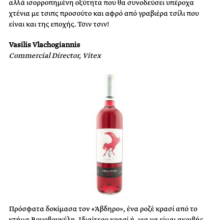
αλλά ισορροπημένη οξύτητα που θα συνοδεύσει υπέροχα
χτένια με τσιπς προσούτο και αφρό από γραβιέρα τσίλι που
είναι και της εποχής. Τσιν τσιν!
Vasilis Vlachogiannis
Commercial Director, Vitex
Πρόσφατα δοκίμασα τον «Άβδηρο», ένα ροζέ κρασί από το
κτήμα Βουρβουκέλη. Ιδιαίτερο κρασί ή, για να είμαι ακριβής,