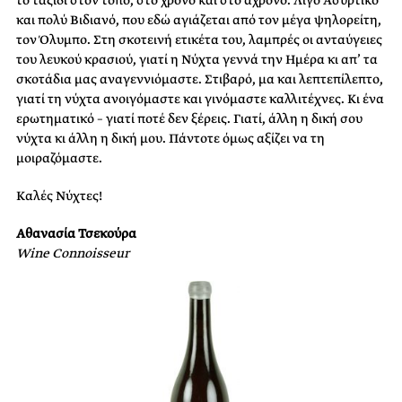
το ταξίδι στον τόπο, στο χρόνο και στο άχρονο. Λίγο Ασύρτικο
και πολύ Βιδιανό, που εδώ αγιάζεται από τον μέγα ψηλορείτη,
τον Όλυμπο. Στη σκοτεινή ετικέτα του, λαμπρές οι ανταύγειες
του λευκού κρασιού, γιατί η Νύχτα γεννά την Ημέρα κι απ’ τα
σκοτάδια μας αναγεννιόμαστε. Στιβαρό, μα και λεπτεπίλεπτο,
γιατί τη νύχτα ανοιγόμαστε και γινόμαστε καλλιτέχνες. Κι ένα
ερωτηματικό – γιατί ποτέ δεν ξέρεις. Γιατί, άλλη η δική σου
νύχτα κι άλλη η δική μου. Πάντοτε όμως αξίζει να τη
μοιραζόμαστε.
Καλές Νύχτες!
Αθανασία Τσεκούρα
Wine Connoisseur