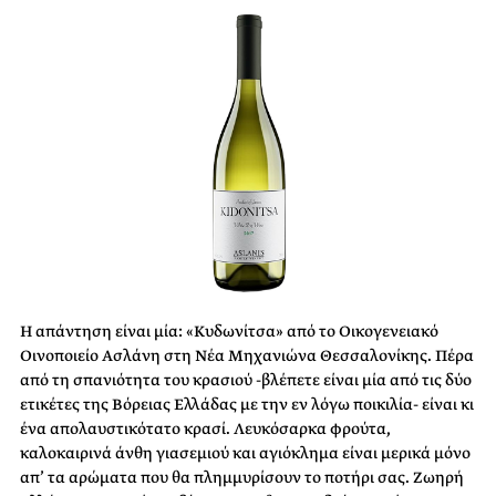
Η απάντηση είναι μία: «Κυδωνίτσα» από το Οικογενειακό
Οινοποιείο Ασλάνη στη Νέα Μηχανιώνα Θεσσαλονίκης. Πέρα
από τη σπανιότητα του κρασιού -βλέπετε είναι μία από τις δύο
ετικέτες της Βόρειας Ελλάδας με την εν λόγω ποικιλία- είναι κι
ένα απολαυστικότατο κρασί. Λευκόσαρκα φρούτα,
καλοκαιρινά άνθη γιασεμιού και αγιόκλημα είναι μερικά μόνο
απ’ τα αρώματα που θα πλημμυρίσουν το ποτήρι σας. Ζωηρή