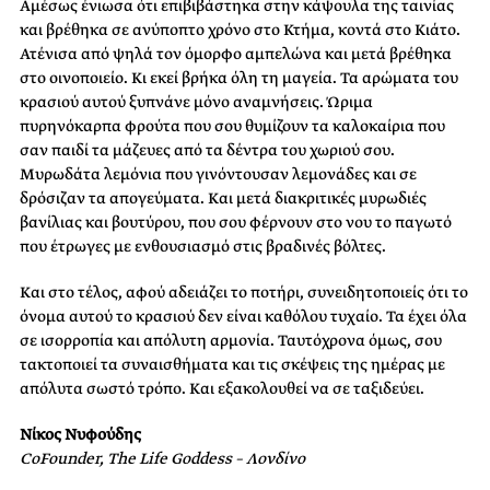
Αμέσως ένιωσα ότι επιβιβάστηκα στην κάψουλα της ταινίας
και βρέθηκα σε ανύποπτο χρόνο στο Κτήμα, κοντά στο Κιάτο.
Ατένισα από ψηλά τον όμορφο αμπελώνα και μετά βρέθηκα
στο οινοποιείο. Κι εκεί βρήκα όλη τη μαγεία. Τα αρώματα του
κρασιού αυτού ξυπνάνε μόνο αναμνήσεις. Ώριμα
πυρηνόκαρπα φρούτα που σου θυμίζουν τα καλοκαίρια που
σαν παιδί τα μάζευες από τα δέντρα του χωριού σου.
Μυρωδάτα λεμόνια που γινόντουσαν λεμονάδες και σε
δρόσιζαν τα απογεύματα. Και μετά διακριτικές μυρωδιές
βανίλιας και βουτύρου, που σου φέρνουν στο νου το παγωτό
που έτρωγες με ενθουσιασμό στις βραδινές βόλτες.
Και στο τέλος, αφού αδειάζει το ποτήρι, συνειδητοποιείς ότι το
όνομα αυτού το κρασιού δεν είναι καθόλου τυχαίο. Τα έχει όλα
σε ισορροπία και απόλυτη αρμονία. Ταυτόχρονα όμως, σου
τακτοποιεί τα συναισθήματα και τις σκέψεις της ημέρας με
απόλυτα σωστό τρόπο. Και εξακολουθεί να σε ταξιδεύει.
Νίκος Νυφούδης
CoFounder, The Life Goddess – Λονδίνο