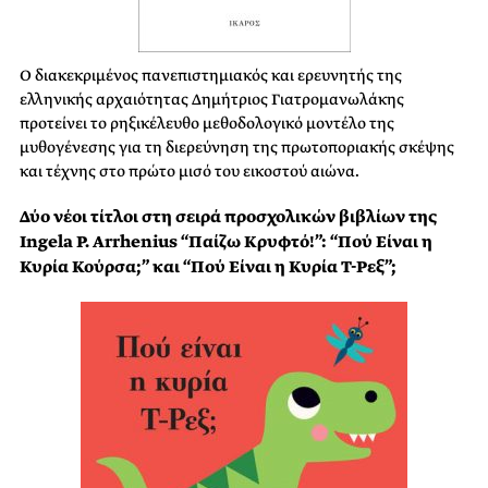
Ο διακεκριμένος πανεπιστημιακός και ερευνητής της
ελληνικής αρχαιότητας Δημήτριος Γιατρομανωλάκης
προτείνει το ρηξικέλευθο μεθοδολογικό μοντέλο της
μυθογένεσης για τη διερεύνηση της πρωτοποριακής σκέψης
και τέχνης στο πρώτο μισό του εικοστού αιώνα.
Δύο νέοι τίτλοι στη σειρά προσχολικών βιβλίων της
Ingela P. Arrhenius “Παίζω Κρυφτό!”: “Πού Είναι η
Κυρία Κούρσα;” και “Πού Είναι η Κυρία Τ-Ρεξ”;