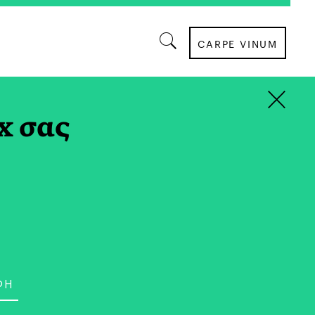
CARPE VINUM
×
ΚΡΑΣΙ
x σας