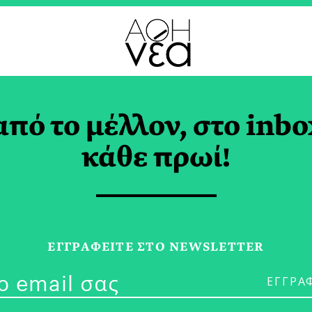
από το μέλλον, στο inbo
 Κοκτέιλ με Βάση τα
κάθε πρωί!
eano
ΤΑΡΗ
ΕΓΓPΑΦΕΙΤΕ ΣΤΟ NEWSLETTER