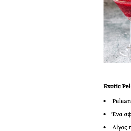
Exotic Pe
Pelean
Ένα σφ
Λίγος 