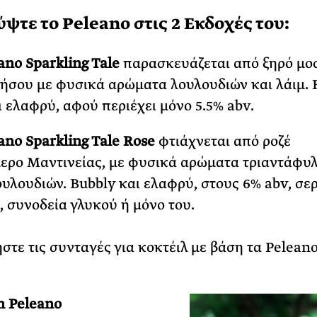
ψτε το Peleano στις 2 Εκδοχές του:
ano Sparkling Tale
παρασκευάζεται από ξηρό μο
σου με φυσικά αρώματα λουλουδιών και λάιμ. Ε
ι ελαφρύ, αφού περιέχει μόνο 5.5% abv.
ano Sparkling Tale Rose
φτιάχνεται από ροζέ
ρο Μαντινείας, με φυσικά αρώματα τριαντάφυλ
υλουδιών. Bubbly και ελαφρύ, στους 6% abv, σερ
 συνοδεία γλυκού ή μόνο του.
στε τις συνταγές για κοκτέιλ με βάση τα Peleano
n Peleano