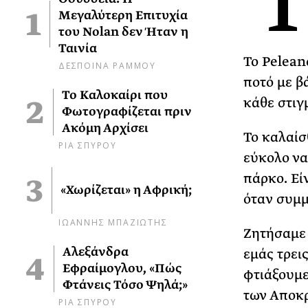
Μεγαλύτερη Επιτυχία
του Nolan δεν Ήταν η
Ταινία
Το Pelean
ΔΕΣΠΟΙΝΑ ΡΑΜΜΟΥ
ποτό με β
Το Καλοκαίρι που
κάθε στιγ
Φωτογραφίζεται πριν
Ακόμη Αρχίσει
Το καλαίσ
ΡΙΑ ΣΠΥΡΟΥ
εύκολο να
πάρκο. Εί
«Χωρίζεται» η Αφρική;
όταν συμμ
ΙΩΑΝΝΗΣ ΜΠΑΖΙΩΤΗΣ
Ζητήσαμε 
Αλεξάνδρα
εμάς τρει
Εφραίμογλου, «Πώς
φτιάξουμε
Φτάνεις Τόσο Ψηλά;»
των Αποκρ
ΡΙΑ ΣΠΥΡΟΥ