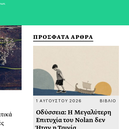
νων.
ΠΡΟΣΦΑΤΑ ΑΡΘΡΑ
ΚΟΙΝΩΝΙΑ
1 ΑΥΓΟΥΣΤΟΥ 2026
ΒΙΒΛΙΟ
31
υ
Οδύσσεια: Η Μεγαλύτερη
Το
άτικά
 πριν
Επιτυχία του Nolan δεν
Φω
ές
Ήταν η Ταινία
Ακ