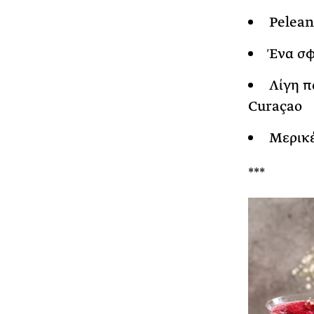
Pelean
Ένα σφ
Λίγη π
Curaçao
Μερικέ
***