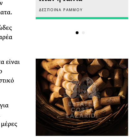
ν
ΔΕΣΠΟΙΝΑ ΡΑΜΜΟΥ
ΡΙ
ατα.
ώδες
παρέα
α είναι
ο
στικό
για
α
 μέρες