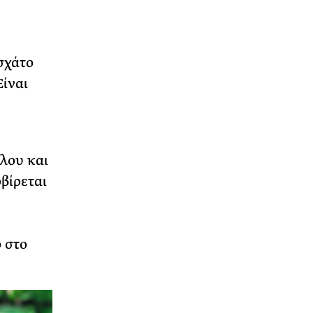
σχάτο
ίναι
λου και
βίρεται
 στο