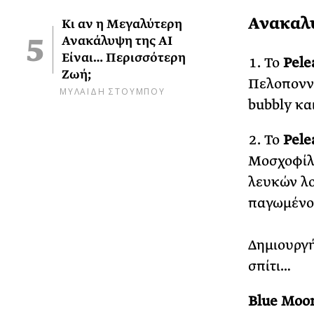
Ανακαλύ
Κι αν η Μεγαλύτερη
Ανακάλυψη της AI
Είναι… Περισσότερη
Το
Pele
Ζωή;
Πελοποννή
ΜΥΛΑΙΔΗ ΣΤΟΥΜΠΟΥ
bubbly κα
Το
Pele
Μοσχοφίλε
λευκών λο
παγωμένο,
Δημιουργή
σπίτι…
Blue Moo