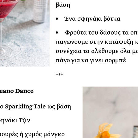
βάση
Ένα σφηνάκι βότκα
Φρούτα του δάσους τα οπ
παγώνουμε στην κατάψυξη κ
συνέχεια τα αλέθουμε όλα μα
πάγο για να γίνει σορμπέ
***
leano Dance
o Sparkling Tale ως βάση
ηνάκι Tζιν
πουρές ή χυμός μάνγκο