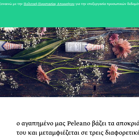
υναινώ με την
Πολιτική Προστασίας Απορρήτου
για την επεξεργασία προσωπικών δεδομέ
31 ΙΟΥΛΙΟΥ 2026
Το Καλοκαίρι πο
ο αγαπημένο μας Peleano βάζει τα αποκρι
Φωτογραφίζεται
του και μεταμφιέζεται σε τρεις διαφορετικ
Ακόμη Αρχίσει