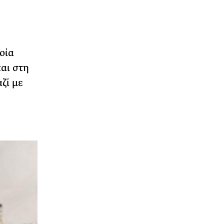
οία
αι στη
ζί με