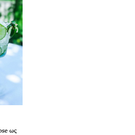
ose ως