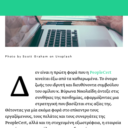
Photo by Scott Graham on Unsplash
Δ
εν είναι η πρώτη φορά που η
PeopleCert
κινείται έξω από τα καθιερωμένα. Το όνειρο
ζωής του ιδρυτή και διευθύνοντα συμβούλου
του ομίλου κ. Βύρωνα Νικολαΐδη άντεξε στις
συνθήκες της πανδημίας, εφαρμόζοντας μια
στρατηγική που βασίζεται στις αξίες της.
Θέτοντας για μία ακόμα φορά στο επίκεντρο τους
εργαζόμενους, τους πελάτες και τους συνεργάτες της
PeopleCert, αλλά και τη στοχευμένη εξωστρέφεια, η εταιρεία