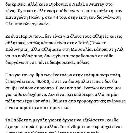
διακρίσεις. Αλλά και ο Djokovic, ο Nadal, ο Murray στο
τένις. Έχει και η ελληνική ομάδα έναν τεράστιο αθλητή, τον
Παναγιώτη Γκιώνη, στα 44 του, στην έκτη του διοργάνωση
Ολυμπιακών Αγώνων.
Σε ένα Παρίσι που… δεν είναι για όλους τους αθλητές και τις
αθλήτριες, καθώς κάποιοι είναι στην Ταϊτή (Γαλλική
Πολυνησία), άλλα αθλήματα στη Μασσαλία, κάποια στη Λιλ
και το ποδόσφαιρο, όπως γίνεται παραδοσιακά σε κάθε
διοργάνωση, σε πέντε διαφορετικές πόλεις.
Όσο για τον αριθμό των ένστολων στην «ολυμπιακή» πόλη,
ξεπερνάει τους 45.000, ώστε να διασφαλιστεί πως δεν θα
συμβεί κάποιο απρόοπτο. Είναι παντού, ένοπλοι και έτοιμοι
για κάθε ενδεχόμενο. Δεν είναι ό,τι καλύτερο, αλλά σε μία
πόλη που έχει θρηνήσει θύματα από τρομοκρατικές ενέργειες
είναι απαραίτητο και σημαντικό.
Το Σάββατο η μεγάλη γιορτή άρχισε να εξελίσσεται και θα
έχουμε τα πρώτα μετάλλια. Το σύνθημα που κυριαρχεί είναι