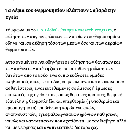
Τα Αέρια του Θερμοκηπίου Βλάπτουν Σοβαρά την
Υγεία
Σύμφωνα με το
U.S. Global Change Research Program,
η
αύξηση των συγκεντρώσεων των αερίων του θερμοκηπίου
οδηγεί και σε αύξηση τόσο των μέσων όσο και των ακραίων
θερμοκρασιών.
Αυτό αναμένεται να οδηγήσει σε αύξηση των θανάτων και
των ασθενειών από τη ζέστη και σε πιθανή μείωση των
θανάτων από το κρύο, ενώ οι πιο ευάλωτες ομάδες
πληθυσμού, όπως τα παιδιά, οι ηλικιωμένοι και οι οικονομικά
ασθενέστεροι, είναι εκτεθειμένες σε άμεσες ή έμμεσες
επιπλοκές της υγείας τους, όπως θερμικές κράμπες, θερμική
εξάντληση, θερμοπληξία και υπερθερμία (ή υποθερμία και
κρυοπαγήματα), επιδείνωση καρδιαγγειακών,
αναπνευστικών, εγκεφαλοαγγειακών χρόνιων παθήσεων,
καθώς και καταστάσεων που σχετίζονται με τον διαβήτη αλλά
και με νεφρικές και αναπνευστικές διαταραχές.