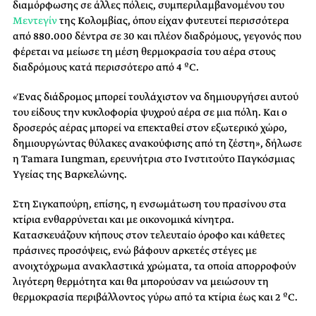
διαμόρφωσης σε άλλες πόλεις, συμπεριλαμβανομένου του
Μεντεγίν
της Κολομβίας, όπου είχαν φυτευτεί περισσότερα
από 880.000 δέντρα σε 30 και πλέον διαδρόμους, γεγονός που
φέρεται να μείωσε τη μέση θερμοκρασία του αέρα στους
διαδρόμους κατά περισσότερο από 4 ºC.
«Ένας διάδρομος μπορεί τουλάχιστον να δημιουργήσει αυτού
του είδους την κυκλοφορία ψυχρού αέρα σε μια πόλη. Και ο
δροσερός αέρας μπορεί να επεκταθεί στον εξωτερικό χώρο,
δημιουργώντας θύλακες ανακούφισης από τη ζέστη», δήλωσε
η Tamara Iungman, ερευνήτρια στο Ινστιτούτο Παγκόσμιας
Υγείας της Βαρκελώνης.
Στη Σιγκαπούρη, επίσης, η ενσωμάτωση του πρασίνου στα
κτίρια ενθαρρύνεται και με οικονομικά κίνητρα.
Κατασκευάζουν κήπους στον τελευταίο όροφο και κάθετες
πράσινες προσόψεις, ενώ βάφουν αρκετές στέγες με
ανοιχτόχρωμα ανακλαστικά χρώματα, τα οποία απορροφούν
λιγότερη θερμότητα και θα μπορούσαν να μειώσουν τη
θερμοκρασία περιβάλλοντος γύρω από τα κτίρια έως και 2 ºC.