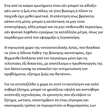
Ένα από τα καίρια ερωτήματα είναι εάν μπορεί να αλλάξει
κάτι ώστε η ζωή στις πόλεις να γίνει βιώσιμη ή πλέον το
παιχνίδι έχει χαθεί οριστικά. Η απάντηση ίσως βρίσκεται
κάπου στη μέση: μπορεί η κατάσταση να μην είναι
αναστρέψιμη, αλλά μπορεί και να μην επιδεινωθεί περαιτέρω,
εάν φυσικά ληφθούν εγκαίρως τα κατάλληλα μέτρα, όπως για
παράδειγμα αυτά που εφαρμόζει η Σιγκαπούρη.
Η νησιωτική χώρα της νοτιοανατολικής Ασίας, που διεκδικεί
τα γίνει η Silicon Valley της βιώσιμης καινοτομίας, έχει
θερμανθεί διπλάσια από τον παγκόσμιο μέσο όρο τις
τελευταίες έξι δεκαετίες, με αποτέλεσμα ο πρωθυπουργός της
Lee Hsien Loong να αποκαλεί την αντιμετώπιση του
προβλήματος «ζήτημα ζωής και θανάτου».
Για να αντεπεξέλθει η χώρα σε αυτό το κατεπείγον και πολύ
σοβαρό ζήτημα, μπορεί να χρειάζεται υψηλή και κοστοβόρα
ανάπτυξη τεχνολογίας. Οι ερευνητές που εξετάζουν το
ζήτημα, ωστόσο, υποστηρίζουν ότι ένας σίγουρος και
οικονομικός τρόπος να περιοριστούν οι θερμοκρασίες των