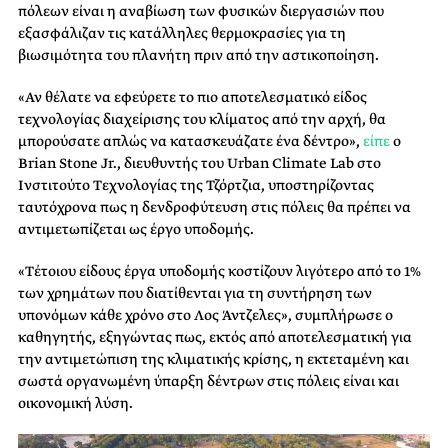
πόλεων είναι η αναβίωση των φυσικών διεργασιών που
εξασφάλιζαν τις κατάλληλες θερμοκρασίες για τη
βιωσιμότητα του πλανήτη πριν από την αστικοποίηση.
«Αν θέλατε να εφεύρετε το πιο αποτελεσματικό είδος
τεχνολογίας διαχείρισης του κλίματος από την αρχή, θα
μπορούσατε απλώς να κατασκευάζατε ένα δέντρο»,
είπε
ο
Brian Stone Jr., διευθυντής του Urban Climate Lab στο
Ινστιτούτο Τεχνολογίας της Τζόρτζια, υποστηρίζοντας
ταυτόχρονα πως η δενδροφύτευση στις πόλεις θα πρέπει να
αντιμετωπίζεται ως έργο υποδομής.
«Τέτοιου είδους έργα υποδομής κοστίζουν λιγότερο από το 1%
των χρημάτων που διατίθενται για τη συντήρηση των
υπονόμων κάθε χρόνο στο Λος Άντζελες», συμπλήρωσε ο
καθηγητής, εξηγώντας πως, εκτός από αποτελεσματική για
την αντιμετώπιση της κλιματικής κρίσης, η εκτεταμένη και
σωστά οργανωμένη ύπαρξη δέντρων στις πόλεις είναι και
οικονομική λύση.