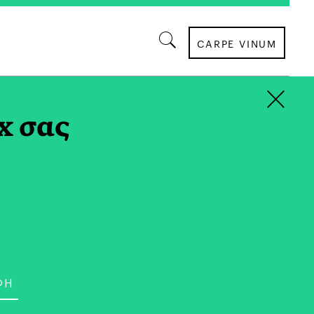
CARPE VINUM
×
x σας
ΟΙΚΟΓΕΝΕΙΑ
όλη με Οδηγό την
ντα της αθηΝΕΑς