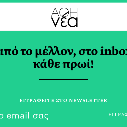
ΟΓΕΝΕΙΑ TAG
από το μέλλον, στο inbo
κάθε πρωί!
03/04/26
Πάσχα στην Π
ΕΓΓPΑΦΕΙΤΕ ΣΤΟ NEWSLETTER
Παιδική Ατζέ