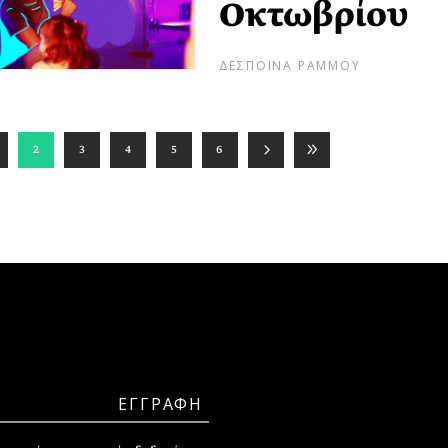
Οκτωβρίου
ΔΕΣΠΟΙΝΑ ΡΑΜΜΟΥ
2
3
4
5
6