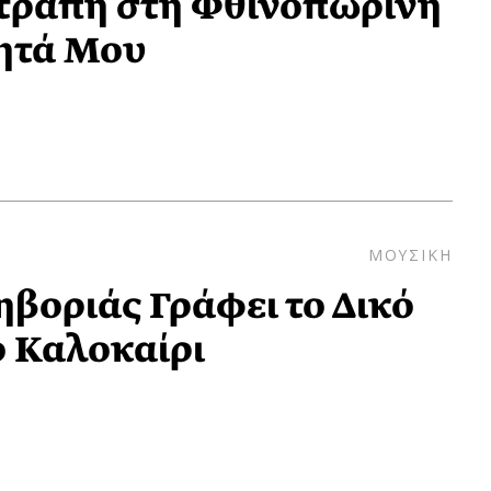
στραπή στη Φθινοπωρινή
ητά Μου
ΜΟΥΣΙΚΗ
ηβοριάς Γράφει το Δικό
 Καλοκαίρι