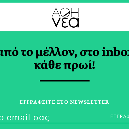
ΛΗ TAG
από το μέλλον, στο inbo
κάθε πρωί!
13/10/17
Πρόβα Τζενερ
ΕΓΓPΑΦΕΙΤΕ ΣΤΟ NEWSLETTER
Κλασική”