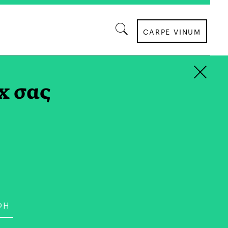
CARPE VINUM
×
x σας
ΨΥΧΟΛΟΓΙΑ
άλε με… “το Long στην