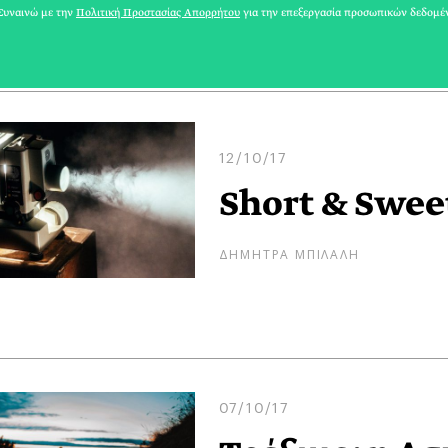
ΑΡΗΣ ΓΑΒΡΙΕΛΑΤΟΣ
υναινώ με την
Πολιτική Προστασίας Απορρήτου
για την επεξεργασία προσωπικών δεδομέ
12/10/17
Short & Sweet
ΔΗΜΗΤΡΑ ΜΠΙΛΑΛΗ
07/10/17