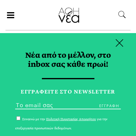
×
ΑΝΑΖΗΤΗΣΗ
Νέα από το μέλλον, στο
inbox σας κάθε πρωί!
1000MODS TAG
ΕΓΓPΑΦΕΙΤΕ ΣΤΟ NEWSLETTER
Συναινώ με την
Πολιτική Προστασίας Απορρήτου
για την
επεξεργασία προσωπικών δεδομένων.