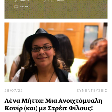
ΑΘΗΝΕΑ
0
SHARE
E-BOOK
28/07/22
ΣΥΝΕΝΤΕΥΞΕΙΣ
Λένα Μήττα: Μια Ανοιχτόμυαλη
Kουίρ (και) με Στρέιτ Φίλους!