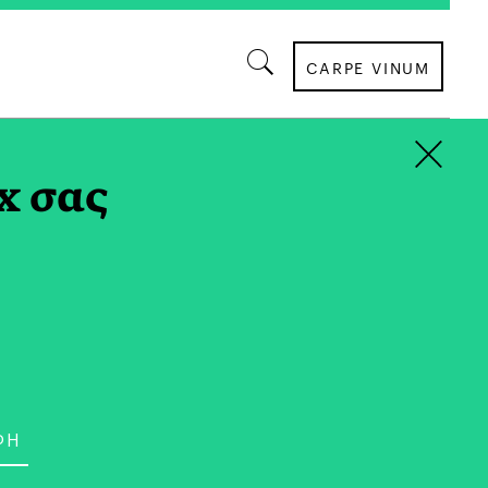
CARPE VINUM
×
x σας
ΚΟΣΜΟΣ
οι Γεωπολιτικοί
το 2019