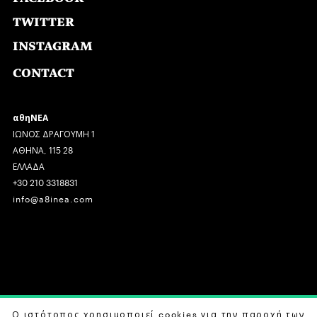
TWITTER
INSTAGRAM
CONTACT
αθηΝΕΑ
ΙΩΝΟΣ ΔΡΑΓΟΥΜΗ 1
ΑΘΗΝΑ, 115 28
ΕΛΛΑΔΑ
+30 210 3318831
info@a8inea.com
COPYRIGHT © 2026 αθηΝΕΑ, ALL RIGHTS RESERVED.
Ο ιστότοπος χρησιμοποιεί cookies για την παροχή των