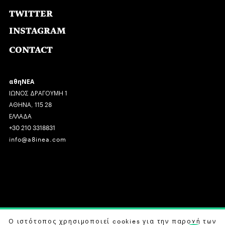
TWITTER
INSTAGRAM
CONTACT
αθηΝΕΑ
ΙΩΝΟΣ ΔΡΑΓΟΥΜΗ 1
ΑΘΗΝΑ, 115 28
ΕΛΛΑΔΑ
+30 210 3318831
info@a8inea.com
COPYRIGHT © 2026 αθηΝΕΑ, ALL RIGHTS RESERVED.
Ο ιστότοπος χρησιμοποιεί cookies για την παροχή των