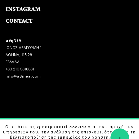
INSTAGRAM
CONTACT
αθηΝΕΑ
ΙΩΝΟΣ ΔΡΑΓΟΥΜΗ 1
ΑΘΗΝΑ, 115 28
ΕΛΛΑΔΑ
+30 210 3318831
info@a8inea.com
COPYRIGHT © 2026 αθηΝΕΑ, ALL RIGHTS RESERVED.
Ο ιστότοπος χρησιμοποιεί cookies για την παροχή των
υπηρεσιών του, την ανάλυση της επισκεψιμότητας και τη
+
DESIGN BY
G DESIGN STUDIO
. DEVELOPED BY
B LABS
.
βελτιστοποίηση της εμπειρίας του χρήστη. Μάθετε