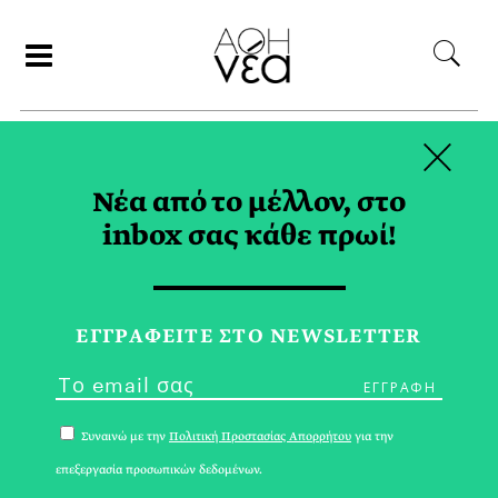
×
ΑΝΑΖΗΤΗΣΗ
Νέα από το μέλλον, στο
inbox σας κάθε πρωί!
APICURE TAG
ΕΓΓPΑΦΕΙΤΕ ΣΤΟ NEWSLETTER
Συναινώ με την
Πολιτική Προστασίας Απορρήτου
για την
επεξεργασία προσωπικών δεδομένων.