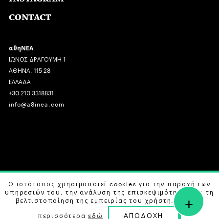
CONTACT
αθηΝΕΑ
ΙΩΝΟΣ ΔΡΑΓΟΥΜΗ 1
ΑΘΗΝΑ, 115 28
ΕΛΛΑΔΑ
+30 210 3318831
info@a8inea.com
COPYRIGHT © 2026 αθηΝΕΑ, ALL RIGHTS RESERVED.
Ο ιστότοπος χρησιμοποιεί cookies για την παροχή των
υπηρεσιών του, την ανάλυση της επισκεψιμότητας και τη
+
DESIGN BY
G DESIGN STUDIO
. DEVELOPED BY
B LABS
.
βελτιστοποίηση της εμπειρίας του χρήστη. Μάθετε
ΑΠΟΔΟΧΗ
περισσότερα
εδώ