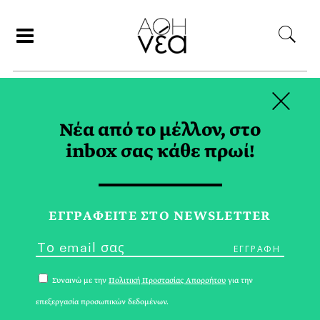
×
ΑΝΑΖΗΤΗΣΗ
Νέα από το μέλλον, στο
inbox σας κάθε πρωί!
AZIZ FRANCIS TAG
ΕΓΓPΑΦΕΙΤΕ ΣΤΟ NEWSLETTER
Συναινώ με την
Πολιτική Προστασίας Απορρήτου
για την
επεξεργασία προσωπικών δεδομένων.