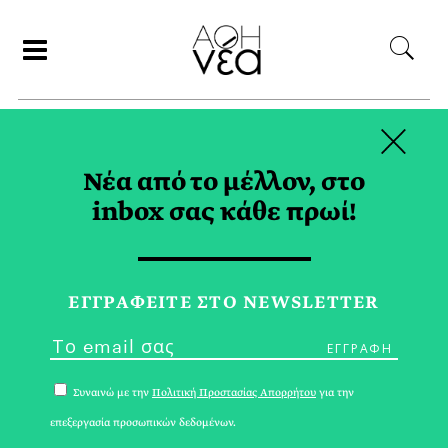
×
ΑΝΑΖΗΤΗΣΗ
Νέα από το μέλλον, στο
inbox σας κάθε πρωί!
BAFTA TAG
ΕΓΓPΑΦΕΙΤΕ ΣΤΟ NEWSLETTER
Συναινώ με την
Πολιτική Προστασίας Απορρήτου
για την
επεξεργασία προσωπικών δεδομένων.