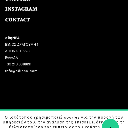
INSTAGRAM
CONTACT
αθηΝΕΑ
ΙΩΝΟΣ ΔΡΑΓΟΥΜΗ 1
ΑΘΗΝΑ, 115 28
ΕΛΛΑΔΑ
+30 210 3318831
info@a8inea.com
COPYRIGHT © 2026 αθηΝΕΑ, ALL RIGHTS RESERVED.
Ο ιστότοπος χρησιμοποιεί cookies για την παροχή των
υπηρεσιών του, την ανάλυση της επισκεψιμότητας και τη
+
DESIGN BY
G DESIGN STUDIO
. DEVELOPED BY
B LABS
.
βελτιστοποίηση της εμπειρίας του χρήστη. Μάθετε