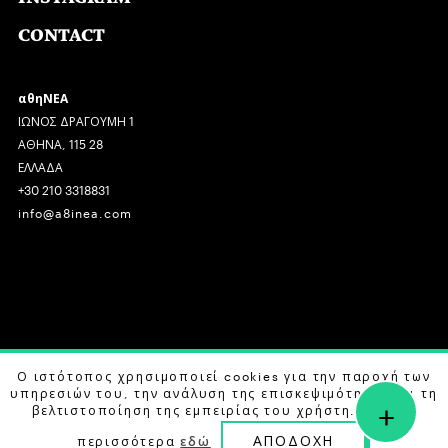
CONTACT
αθηΝΕΑ
ΙΩΝΟΣ ΔΡΑΓΟΥΜΗ 1
ΑΘΗΝΑ, 115 28
ΕΛΛΑΔΑ
+30 210 3318831
info@a8inea.com
COPYRIGHT © 2026 αθηΝΕΑ, ALL RIGHTS RESERVED.
Ο ιστότοπος χρησιμοποιεί cookies για την παροχή των
υπηρεσιών του, την ανάλυση της επισκεψιμότητας και τη
+
DESIGN BY
G DESIGN STUDIO
. DEVELOPED BY
B LABS
.
βελτιστοποίηση της εμπειρίας του χρήστη. Μάθετε
ΑΠΟΔΟΧΗ
περισσότερα
εδώ