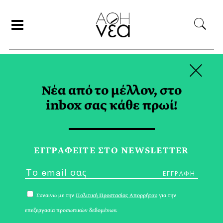
×
ΑΝΑΖΗΤΗΣΗ
Νέα από το μέλλον, στο
inbox σας κάθε πρωί!
ΧΑΛΑΝΔΡΙ TAG
ΕΓΓPΑΦΕΙΤΕ ΣΤΟ NEWSLETTER
Συναινώ με την
Πολιτική Προστασίας Απορρήτου
για την
επεξεργασία προσωπικών δεδομένων.