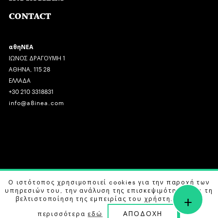
CONTACT
αθηΝΕΑ
ΙΩΝΟΣ ΔΡΑΓΟΥΜΗ 1
ΑΘΗΝΑ, 115 28
ΕΛΛΑΔΑ
+30 210 3318831
info@a8inea.com
COPYRIGHT © 2026 αθηΝΕΑ, ALL RIGHTS RESERVED.
Ο ιστότοπος χρησιμοποιεί cookies για την παροχή των
υπηρεσιών του, την ανάλυση της επισκεψιμότητας και τη
+
DESIGN BY
G DESIGN STUDIO
. DEVELOPED BY
B LABS
.
βελτιστοποίηση της εμπειρίας του χρήστη. Μάθετε
ΑΠΟΔΟΧΗ
περισσότερα
εδώ