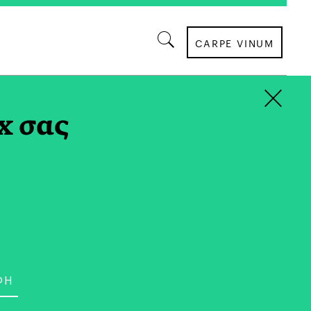
CARPE VINUM
×
x σας
ΣΥΝΤΑΓΕΣ
Χορτόπιτα Από τη
πό Τον Chef Γιώργο