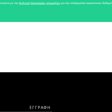
υναινώ με την
Πολιτική Προστασίας Απορρήτου
για την επεξεργασία προσωπικών δεδομέ
ΜΑΡΙΑ ΛΟΥΙΖΑ ΒΑΦΕΙΑΔΑΚΗ