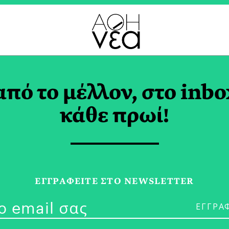
B OF ROME TAG
από το μέλλον, στο inbo
κάθε πρωί!
29/04/26
Ευρωπαϊκή Έ
ΕΓΓPΑΦΕΙΤΕ ΣΤΟ NEWSLETTER
Άμυνα και Κ