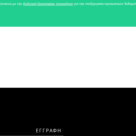
ΑΘΗΝΕΑ
υναινώ με την
Πολιτική Προστασίας Απορρήτου
για την επεξεργασία προσωπικών δεδομέ