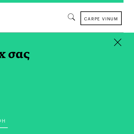
CARPE VINUM
×
x σας
ΟΙΚΟΝΟΜΙΑ
νωση Χωρίς Κοινή
εφαλαιαγορές