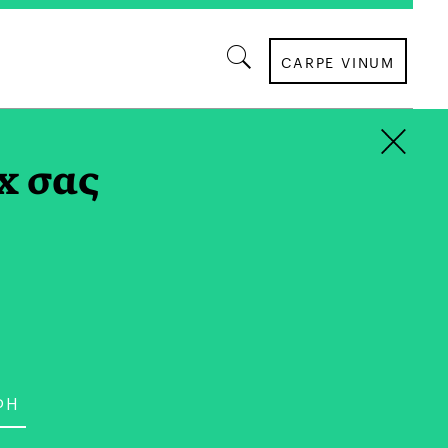
CARPE VINUM
×
x σας
ΚΟΣΜΟΣ
ος Άντζελες (και Μαζί ο