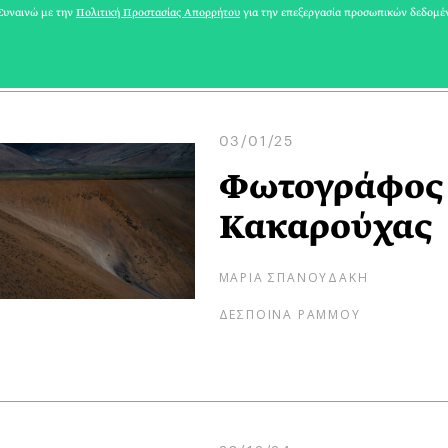
ΔΕΣΠΟΙΝΑ ΡΑΜΜΟΥ
υναινώ με την
Πολιτική Προστασίας Απορρήτου
για την επεξεργασία προσωπικών δεδομέ
03/01/25
Φωτογράφος 
Κακαρούχας
ΜΑΡΙΑ ΣΠΑΝΟΥΔΑΚΗ
ΔΕΣΠΟΙΝΑ ΡΑΜΜΟΥ