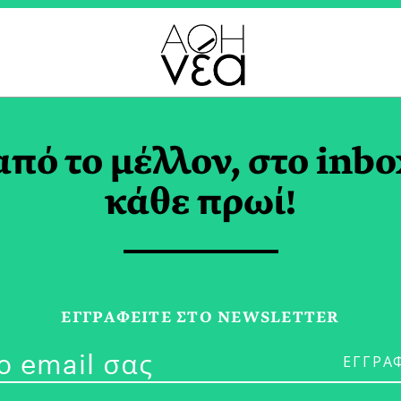
ΣΠΟΙΝΑ ΡΑΜΜΟΥ TAG
από το μέλλον, στο inbo
κάθε πρωί!
10/01/25
Φλέγεται το Λ
ΕΓΓPΑΦΕΙΤΕ ΣΤΟ NEWSLETTER
Κόσμος μας)