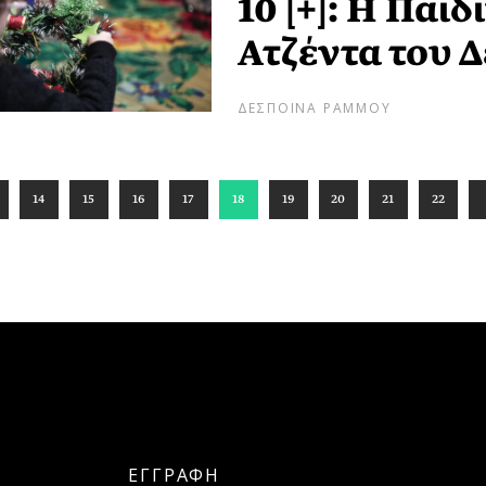
10 [+]: Η Παι
Ατζέντα του 
ΔΕΣΠΟΙΝΑ ΡΑΜΜΟΥ
14
15
16
17
18
19
20
21
22