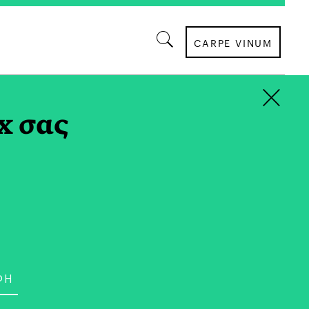
CARPE VINUM
×
x σας
ΒΙΒΛΙΟ
καίρι Διαβάζουμε «Μαζί»