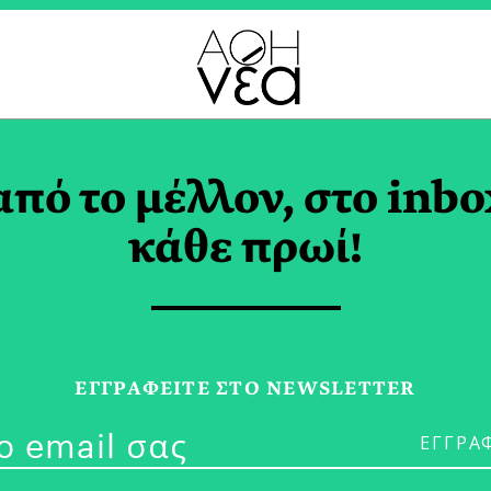
ΠΤΡΑ TAG
από το μέλλον, στο inbo
κάθε πρωί!
27/07/24
ΕΓΓPΑΦΕΙΤΕ ΣΤΟ NEWSLETTER
Αυτό το Καλο
ΔΕΣΠΟΙΝΑ ΡΑΜΜΟΥ