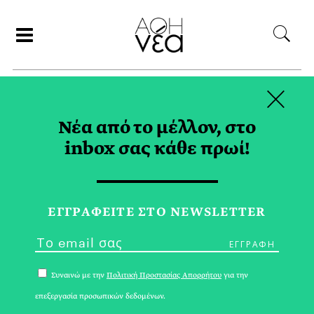
×
ΑΝΑΖΗΤΗΣΗ
Νέα από το μέλλον, στο
inbox σας κάθε πρωί!
DJ SETS TAG
ΕΓΓPΑΦΕΙΤΕ ΣΤΟ NEWSLETTER
Συναινώ με την
Πολιτική Προστασίας Απορρήτου
για την
επεξεργασία προσωπικών δεδομένων.