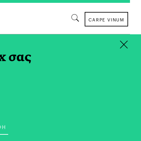
CARPE VINUM
×
Σ TAG
x σας
ΕΠΙΣΤΗΜΗ
ική Επανάσταση:
 Κενό