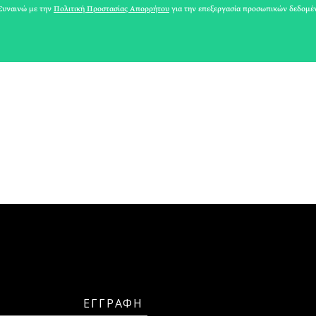
ΓΙΩΡΓΟΣ ΞΗΡΟΓΙΑΝΝΗΣ
υναινώ με την
Πολιτική Προστασίας Απορρήτου
για την επεξεργασία προσωπικών δεδομέ