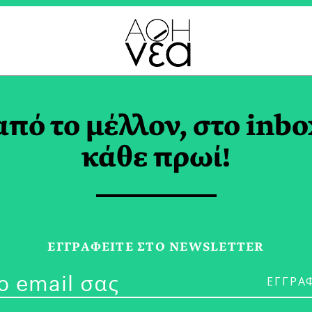
ΓΙΩΡΓΟΣ ΞΗΡΟΓΙΑΝΝΗ
από το μέλλον, στο inbo
κάθε πρωί!
26/02/20
4η Βιομηχαν
ΕΓΓPΑΦΕΙΤΕ ΣΤΟ NEWSLETTER
Προσοχή στο