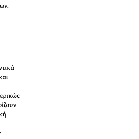
ων.
ντικά
και
μερικώς
ρίζουν
κή
ν