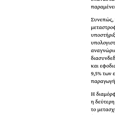
παραμένει
Συνεπώς, 
μεταστρο
υποστήριξ
υπολογιστ
αναγνώρισ
διασυνδεδ
και εφοδι
9,5% των 
παραγωγής
Η διαμόρφ
η δεύτερη
το μετασχ