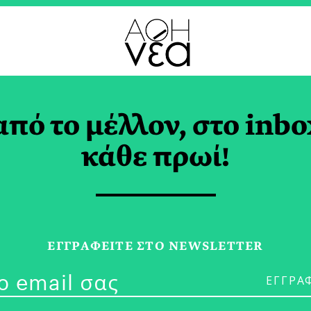
από το μέλλον, στο inbo
Βιομηχανική
κάθε πρωί!
νάσταση: Προσοχή 
ό
ΕΓΓPΑΦΕΙΤΕ ΣΤΟ NEWSLETTER
ΞΗΡΟΓΙΑΝΝΗΣ