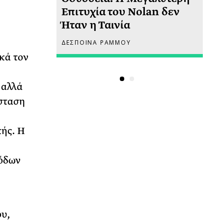
 πριν
Επιτυχία του Nolan δεν
Φω
Ήταν η Ταινία
Ακ
ΔΕΣΠΟΙΝΑ ΡΑΜΜΟΥ
ΡΙ
κά τον
 αλλά
σταση
ής. Η
σόδων
υ,