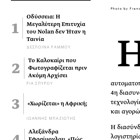
Photo by Fran
Οδύσσεια: Η
Μεγαλύτερη Επιτυχία
του Nolan δεν Ήταν η
Ταινία
ΔΕΣΠΟΙΝΑ ΡΑΜΜΟΥ
Το Καλοκαίρι που
Φωτογραφίζεται πριν
Ακόμη Αρχίσει
αυτοματοπ
ΡΙΑ ΣΠΥΡΟΥ
4η διασυν
τεχνολογί
«Χωρίζεται» η Αφρική;
και αγορώ
ΙΩΑΝΝΗΣ ΜΠΑΖΙΩΤΗΣ
Η διασύνδ
Αλεξάνδρα
λογιστηρί
Εφραίμογλου, «Πώς