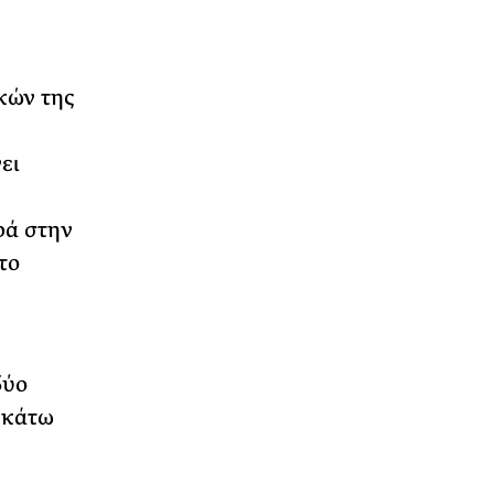
κών της
ει
ρά στην
το
δύο
ε κάτω