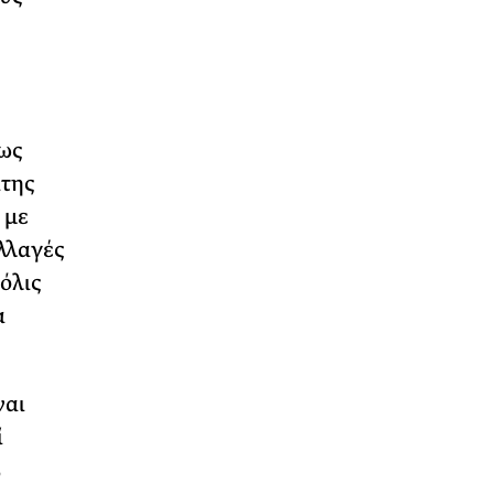
ως
ατης
 με
λλαγές
όλις
α
ναι
ί
%