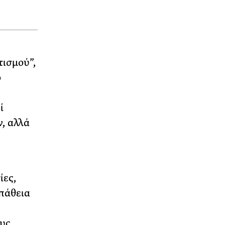
ισμού”,
ό
ί
, αλλά
ίες,
σπάθεια
ους