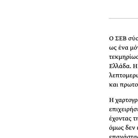
Ο ΣΕΒ σύ
ως ένα μό
τεκμηρίωσ
Ελλάδα. H
λεπτομερώ
και πρωτο
Η χαρτογρ
επιχειρήσ
έχοντας τ
όμως δεν 
επανάστασ