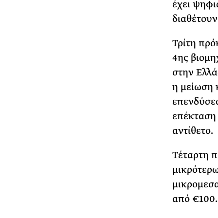
έχει ψηφι
διαθέτουν
Τρίτη πρό
4ης βιομη
στην Ελλά
η μείωση 
επενδύσεω
επέκταση 
αντίθετο.
Τέταρτη π
μικρότερων
μικρομεσα
από €100.