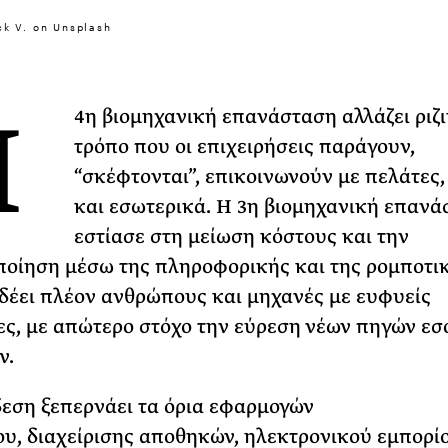
Φωτογραφίζεται
ck V. on Unsplash
Ακόμη Αρχίσει
ΡΙΑ ΣΠΥΡΟΥ
Η
4η βιομηχανική επανάσταση αλλάζει ριζι
τρόπο που οι επιχειρήσεις παράγουν,
“σκέφτονται”, επικοινωνούν με πελάτες,
και εσωτερικά. Η 3η βιομηχανική επανά
εστίασε στη μείωση κόστους και την
οίηση μέσω της πληροφορικής και της ρομποτικ
δέει πλέον ανθρώπους και μηχανές με ευφυείς
ες, με απώτερο στόχο την εύρεση νέων πηγών ε
ν.
εση ξεπερνάει τα όρια εφαρμογών
ου, διαχείρισης αποθηκών, ηλεκτρονικού εμπορίο