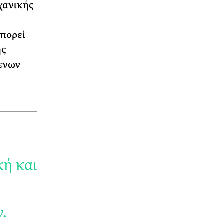
χανικής
πορεί
ης
ενων
κή και
.