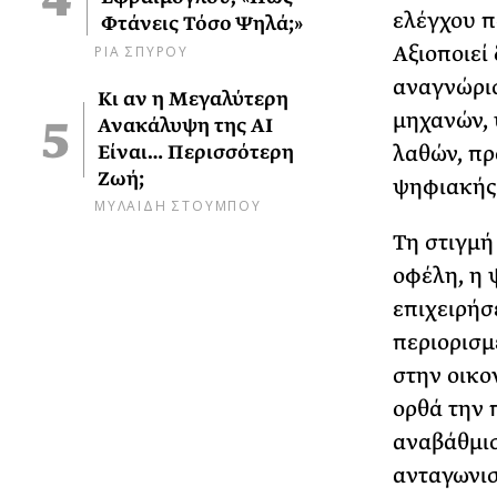
ελέγχου π
Φτάνεις Τόσο Ψηλά;»
ΡΙΑ ΣΠΥΡΟΥ
Αξιοποιεί
αναγνώρι
Κι αν η Μεγαλύτερη
μηχανών, 
Ανακάλυψη της AI
Είναι… Περισσότερη
λαθών, π
Ζωή;
ψηφιακής 
ΜΥΛΑΙΔΗ ΣΤΟΥΜΠΟΥ
Τη στιγμή
οφέλη, η 
επιχειρήσ
περιορισμ
στην οικο
ορθά την 
αναβάθμισ
ανταγωνισ