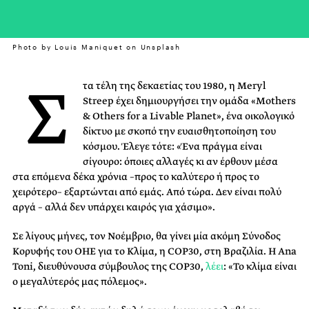
Photo by Louis Maniquet on Unsplash
Σ
τα τέλη της δεκαετίας του 1980, η Meryl
Streep έχει δημιουργήσει την ομάδα «Mothers
& Others for a Livable Planet», ένα οικολογικό
δίκτυο με σκοπό την ευαισθητοποίηση του
κόσμου. Έλεγε τότε: «Ένα πράγμα είναι
σίγουρο: όποιες αλλαγές κι αν έρθουν μέσα
στα επόμενα δέκα χρόνια –προς το καλύτερο ή προς το
χειρότερο– εξαρτώνται από εμάς. Από τώρα. Δεν είναι πολύ
αργά – αλλά δεν υπάρχει καιρός για χάσιμο».
Σε λίγους μήνες, τον Νοέμβριο, θα γίνει μία ακόμη Σύνοδος
Κορυφής του ΟΗΕ για το Κλίμα, η COP30, στη Βραζιλία. Η Ana
Toni, διευθύνουσα σύμβουλος της COP30,
λέει
: «Το κλίμα είναι
ο μεγαλύτερός μας πόλεμος».