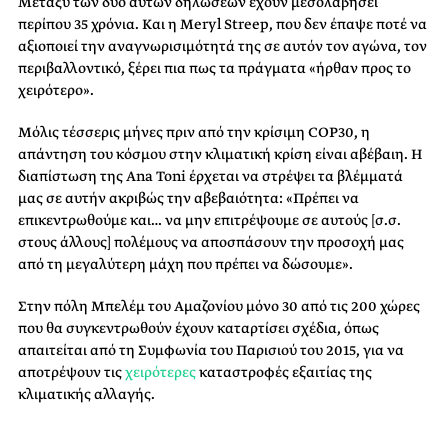
Μεταξύ των δύο αυτών δηλώσεων έχουν μεσολαβήσει
περίπου 35 χρόνια. Kαι η Meryl Streep, που δεν έπαψε ποτέ να
αξιοποιεί την αναγνωρισιμότητά της σε αυτόν τον αγώνα, τον
περιβαλλοντικό, ξέρει πια πως τα πράγματα «ήρθαν προς το
χειρότερο».
Μόλις τέσσερις μήνες πριν από την κρίσιμη COP30, η
απάντηση του κόσμου στην κλιματική κρίση είναι αβέβαιη. Η
διαπίστωση της Ana Toni έρχεται να στρέψει τα βλέμματά
μας σε αυτήν ακριβώς την αβεβαιότητα: «Πρέπει να
επικεντρωθούμε και… να μην επιτρέψουμε σε αυτούς [σ.σ.
στους άλλους] πολέμους να αποσπάσουν την προσοχή μας
από τη μεγαλύτερη μάχη που πρέπει να δώσουμε».
Στην πόλη Μπελέμ του Αμαζονίου μόνο 30 από τις 200 χώρες
που θα συγκεντρωθούν έχουν καταρτίσει σχέδια, όπως
απαιτείται από τη Συμφωνία του Παρισιού του 2015, για να
αποτρέψουν τις
χειρότερες
καταστροφές εξαιτίας της
κλιματικής αλλαγής.