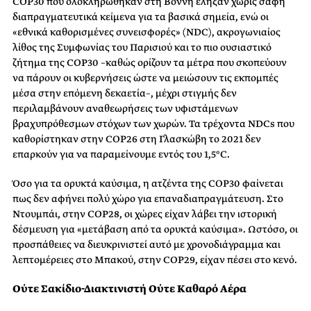
COP30 που ολοκληρώθηκαν στη Βόννη έληξαν χωρίς σαφή
διαπραγματευτικά κείμενα για τα βασικά σημεία, ενώ οι
«εθνικά καθορισμένες συνεισφορές» (NDC), ακρογωνιαίος
λίθος της Συμφωνίας του Παρισιού και το πιο ουσιαστικό
ζήτημα της COP30 –καθώς ορίζουν τα μέτρα που σκοπεύουν
να πάρουν οι κυβερνήσεις ώστε να μειώσουν τις εκπομπές
μέσα στην επόμενη δεκαετία–, μέχρι στιγμής δεν
περιλαμβάνουν αναθεωρήσεις των υφιστάμενων
βραχυπρόθεσμων στόχων των χωρών. Τα τρέχοντα NDCs που
καθορίστηκαν στην COP26 στη Γλασκώβη το 2021 δεν
επαρκούν για να παραμείνουμε εντός του 1,5°C.
Όσο για τα ορυκτά καύσιμα, η ατζέντα της COP30 φαίνεται
πως δεν αφήνει πολύ χώρο για επαναδιαπραγμάτευση. Στο
Ντουμπάι, στην COP28, οι χώρες είχαν λάβει την ιστορική
δέσμευση για «μετάβαση από τα ορυκτά καύσιμα». Ωστόσο, οι
προσπάθειες να διευκρινιστεί αυτό με χρονοδιάγραμμα και
λεπτομέρειες στο Μπακού, στην COP29, είχαν πέσει στο κενό.
Ούτε Σακίδιο-Διακτινιστή Ούτε Καθαρό Αέρα