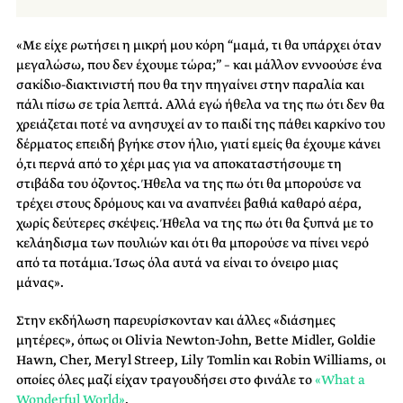
«Με είχε ρωτήσει η μικρή μου κόρη “μαμά, τι θα υπάρχει όταν
μεγαλώσω, που δεν έχουμε τώρα;” – και μάλλον εννοούσε ένα
σακίδιο-διακτινιστή που θα την πηγαίνει στην παραλία και
πάλι πίσω σε τρία λεπτά. Αλλά εγώ ήθελα να της πω ότι δεν θα
χρειάζεται ποτέ να ανησυχεί αν το παιδί της πάθει καρκίνο του
δέρματος επειδή βγήκε στον ήλιο, γιατί εμείς θα έχουμε κάνει
ό,τι περνά από το χέρι μας για να αποκαταστήσουμε τη
στιβάδα του όζοντος. Ήθελα να της πω ότι θα μπορούσε να
τρέχει στους δρόμους και να αναπνέει βαθιά καθαρό αέρα,
χωρίς δεύτερες σκέψεις. Ήθελα να της πω ότι θα ξυπνά με το
κελάηδισμα των πουλιών και ότι θα μπορούσε να πίνει νερό
από τα ποτάμια. Ίσως όλα αυτά να είναι το όνειρο μιας
μάνας».
Στην εκδήλωση παρευρίσκονταν και άλλες «διάσημες
μητέρες», όπως οι Olivia Newton-John, Bette Midler, Goldie
Hawn, Cher, Meryl Streep, Lily Tomlin και Robin Williams, οι
οποίες όλες μαζί είχαν τραγουδήσει στο φινάλε το
«What a
Wonderful World»
.