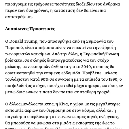
παράγουμε τις τρέχουσες ποσότητες διοξειδίου του άνθρακα
πέραν των δύο χρόνων, η κατάσταση δεν θα είναι πια
αντιστρέψιμη.
Δυσοίωνες Προοπτικές
Ο Donald Trump, που αποσύρθηκε από τη Συμφωνία του
Παρισιού, είναι αποφασισμένος να επεκτείνει την εξόρυξη
των ορυκτών καυσίμων. Από την άλλη, η Ευρωπαϊκή Ένωση
βρίσκεται σε σκληρές διαπραγματεύσεις για τον στόχο
μείωσης των εκπομπών άνθρακα για το 2040, ο οποίος θα
οριστικοποιηθεί την επόμενη εβδομάδα. Προβλέπει μείωση
τουλάχιστον κατά 90% σε σύγκριση με τα επίπεδα του 1990, ο
πιο φιλόδοξος στόχος που έχει τεθεί μέχρι σήμερα, ωστόσο, εν
μέσω διαφωνιών, τίποτα δεν πατάει σε σταθερή τροχιά.
Ο άλλος μεγάλος παίκτης, η Κίνα, η χώρα με τις μεγαλύτερες
εκπομπές αερίων του θερμοκηπίου στον κόσμο, αλλά και η
παγκόσμια υπερδύναμη στις ανανεώσιμες πηγές ενέργειας,
θα μπορούσε να μειώσει στο μισό τις εκπομπές της έως το