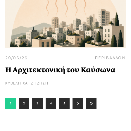
29/06/26
ΠΕΡΙΒΑΛΛΟΝ
Η Αρχιτεκτονική του Καύσωνα
ΚΥΒΕΛΗ ΧΑΤΖΗΖΗΣΗ
1
2
3
4
5