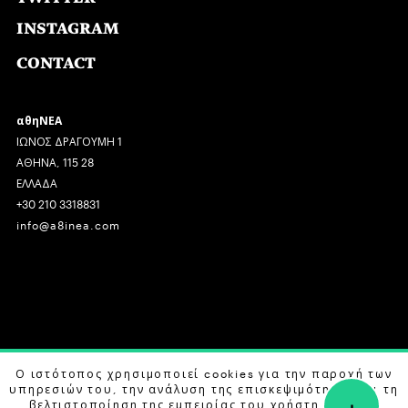
INSTAGRAM
CONTACT
αθηΝΕΑ
ΙΩΝΟΣ ΔΡΑΓΟΥΜΗ 1
ΑΘΗΝΑ, 115 28
ΕΛΛΑΔΑ
+30 210 3318831
info@a8inea.com
COPYRIGHT © 2026 αθηΝΕΑ, ALL RIGHTS RESERVED.
Ο ιστότοπος χρησιμοποιεί cookies για την παροχή των
υπηρεσιών του, την ανάλυση της επισκεψιμότητας και τη
+
DESIGN BY
G DESIGN STUDIO
. DEVELOPED BY
B LABS
.
βελτιστοποίηση της εμπειρίας του χρήστη. Μάθετε