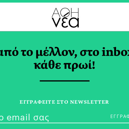
ΠΟΜΠΗ TAG
από το μέλλον, στο inbo
κάθε πρωί!
09/05/25
#BraveNewLe
ΕΓΓPΑΦΕΙΤΕ ΣΤΟ NEWSLETTER
Ηγεσία με Στρ
Ανθρωπιά