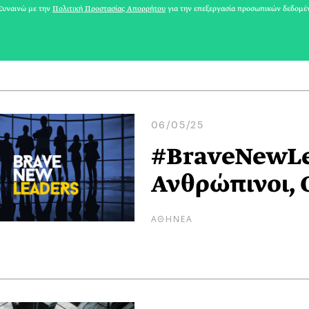
υναινώ με την
Πολιτική Προστασίας Απορρήτου
για την επεξεργασία προσωπικών δεδομέ
ΑΘΗΝΕΑ
06/05/25
#BraveNewLea
Ανθρώπινοι, 
ΑΘΗΝΕΑ