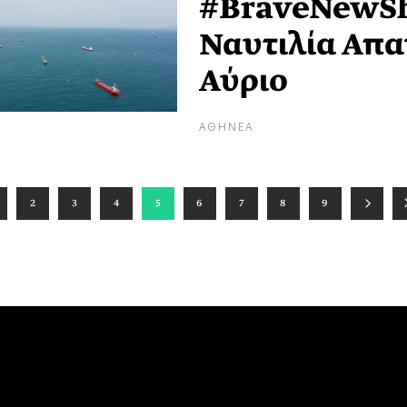
#BraveNewSh
Ναυτιλία Απα
Αύριο
ΑΘΗΝΕΑ
2
3
4
5
6
7
8
9