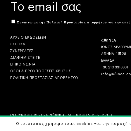
Συναινώ με την
Πολιτική Προστασίας Απορρήτου
για την επε
ΑΡΧΕΙΟ ΕΚΔΟΣΕΩΝ
αθηΝΕΑ
ΣΧΕΤΙΚΑ
ΙΩΝΟΣ ΔΡΑΓΟΥΜΗ
ΣΥΝΕΡΓΑΤΕΣ
ΑΘΗΝΑ, 115 28
ΔΙΑΦΗΜΙΣΤΕΙΤΕ
ΕΛΛΑΔΑ
ΕΠΙΚΟΙΝΩΝΙΑ
+30 210 3318831
ΟΡΟΙ & ΠΡΟΫΠΟΘΕΣΕΙΣ ΧΡΗΣΗΣ
info@a8inea.c
ΠΟΛΙΤΙΚΗ ΠΡΟΣΤΑΣΙΑΣ ΑΠΟΡΡΗΤΟΥ
COPYRIGHT © 2026 αθηΝΕΑ, ALL RIGHTS RESERVED.
DESIGN BY
G DESIGN STUDIO
. DEVELOPED BY
B LABS
.
Ο ιστότοπος χρησιμοποιεί cookies για την παροχή 