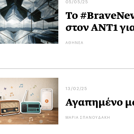
05/05/25
Το #BraveNe
στον ΑΝΤ1 για
ΑΘΗΝΕΑ
13/02/25
Αγαπημένο μ
ΜΑΡΙΑ ΣΠΑΝΟΥΔΑΚΗ