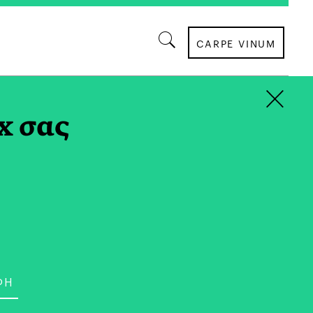
CARPE VINUM
×
x σας
ΑΦΙΕΡΩΜΑΤΑ
aders: Σύγχρονη
ατηγική, Ευελιξία και