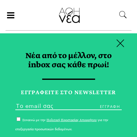
×
ΑΝΑΖΗΤΗΣΗ
Νέα από το μέλλον, στο
inbox σας κάθε πρωί!
ΕΡΓΑΣΤΗΡΙΑ
ΖΩΓΡΑΦΙΚΗΣ TAG
ΕΓΓPΑΦΕΙΤΕ ΣΤΟ NEWSLETTER
Συναινώ με την
Πολιτική Προστασίας Απορρήτου
για την
επεξεργασία προσωπικών δεδομένων.