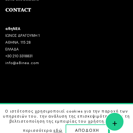
CONTACT
αθηΝΕΑ
ΙΩΝΟΣ ΔΡΑΓΟΥΜΗ 1
ΑΘΗΝΑ, 115 28
ΕΛΛΑΔΑ
+30 210 3318831
info@a8inea.com
COPYRIGHT © 2026 αθηΝΕΑ, ALL RIGHTS RESERVED.
Ο ιστότοπος χρησιμοποιεί cookies για την παροχή των
υπηρεσιών του, την ανάλυση της επισκεψιμότητας και τη
+
DESIGN BY
G DESIGN STUDIO
. DEVELOPED BY
B LABS
.
βελτιστοποίηση της εμπειρίας του χρήστη. Μάθετε
ΑΠΟΔΟΧΗ
περισσότερα
εδώ