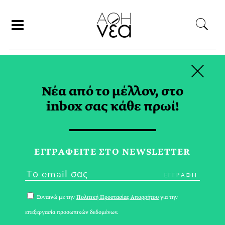
×
ΑΝΑΖΗΤΗΣΗ
Νέα από το μέλλον, στο
inbox σας κάθε πρωί!
EX RAY TAG
ΕΓΓPΑΦΕΙΤΕ ΣΤΟ NEWSLETTER
Συναινώ με την
Πολιτική Προστασίας Απορρήτου
για την
επεξεργασία προσωπικών δεδομένων.