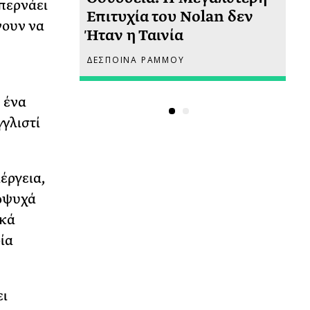
 περνάει
 πριν
Επιτυχία του Nolan δεν
Φω
νουν να
Ήταν η Ταινία
Ακ
ΔΕΣΠΟΙΝΑ ΡΑΜΜΟΥ
ΡΙ
ο ένα
γγλιστί
έργεια,
σώψυχά
ικά
ία
ει