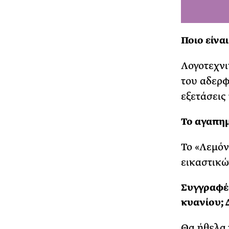
Ποιo είνα
Λογοτεχνι
του αδερφ
εξετάσεις 
Το αγαπημ
Το «Λεμόνι
εικαστικώ
Συγγραφέα
κυανίου; Δ
Θα ήθελα 