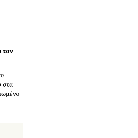
ό τον
ου
 στα
αιωμένο