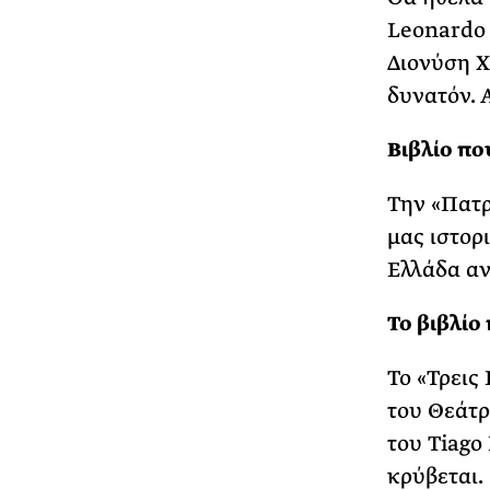
Leonardo 
Διονύση Χ
δυνατόν. 
Βιβλίο πο
Την «Πατρ
μας ιστορ
Ελλάδα αν
Το βιβλίο
Το «Τρεις
του Θεάτρ
του Tiago
κρύβεται.