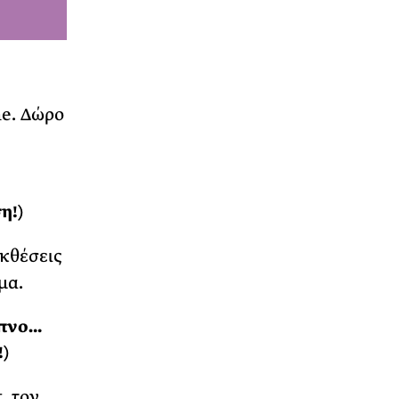
ne. Δώρο
η!)
εκθέσεις
μα.
ίπνο…
!)
, τον