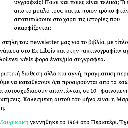
υγγραφείς! Ποιοι και ποιες είναι τελικά; Τι
Φωτογραφίζεται
από το μυαλό τους και με ποιον τρόπο φτά
Ακόμη Αρχίσει
αποτυπώσουν στο χαρτί τις ιστορίες που
ΡΙΑ ΣΠΥΡΟΥ
σκαρφίζονται;
στήλη του newsletter μας για το βιβλίο, με τίτλ
ανάμεσα στο Ex Libris και στην «ακτινογραφία» α
φιλοξενεί κάθε φορά έναν/μία συγγραφέα.
ριστική διάθεση αλλά και αγνή, πραγματική περι
ύμε να καταθέσουν ό,τι προαιρούνται από τα ε
να αυτοσχεδιάσουν απαντώντας σε 10 –φαινομεν
ωτήσεις. Καλεσμένη αυτού του μήνα είναι η Μαρ
η.
Μαυρικάκη
γεννήθηκε το 1964 στο Περιστέρι. Έχ