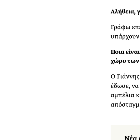
Αλήθεια, 
Γράφω επε
υπάρχουν 
Ποια είνα
χώρο των
Ο Γιάννης
έδωσε, να
αμπέλια κ
απόσταγμα
Νέα 