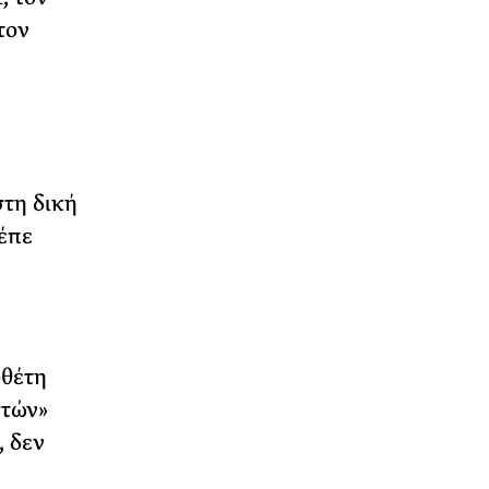
τον
τη δική
έπε
οθέτη
στών»
, δεν