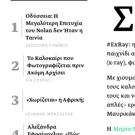
Σ
Οδύσσεια: Η
Μεγαλύτερη Επιτυχία
του Nolan δεν Ήταν η
Ταινία
#ExRay: η 
ΔΕΣΠΟΙΝΑ ΡΑΜΜΟΥ
παιχνίδι 
Το Καλοκαίρι που
(x-ray), 
Φωτογραφίζεται πριν
Ακόμη Αρχίσει
Με χιουμο
ΡΙΑ ΣΠΥΡΟΥ
τους καλο
τους και 
«Χωρίζεται» η Αφρική;
απλές– ερ
Μαυρικάκ
ΙΩΑΝΝΗΣ ΜΠΑΖΙΩΤΗΣ
Αλεξάνδρα
Η
Μαρία 
Εφραίμογλου, «Πώς