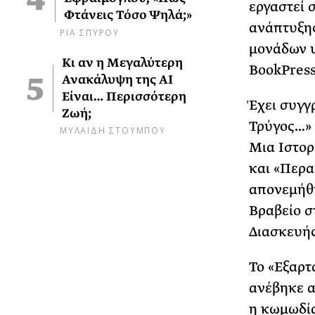
εργαστεί 
Φτάνεις Τόσο Ψηλά;»
ανάπτυξης
ΡΙΑ ΣΠΥΡΟΥ
μονάδων υ
Κι αν η Μεγαλύτερη
BookPress
Ανακάλυψη της AI
Είναι… Περισσότερη
Έχει συγγ
Ζωή;
Τρύγος…» 
ΜΥΛΑΙΔΗ ΣΤΟΥΜΠΟΥ
Μια Ιστορ
και «Περασ
απονεμήθ
Βραβείο σ
Διασκευής
Το «Εξαρτ
ανέβηκε α
η κωμωδία