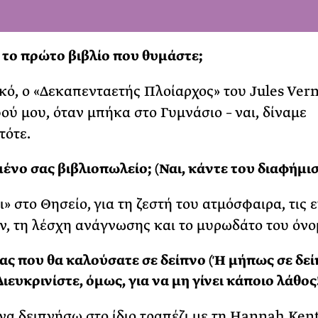
ι το πρώτο βιβλίο που θυμάστε;
κό, ο «Δεκαπενταετής Πλοίαρχος» του Jules Ver
ού μου, όταν μπήκα στο Γυμνάσιο – ναι, δίναμε
τότε.
ένο σας βιβλιοπωλείο; (Ναι, κάντε του διαφήμισ
» στο Θησείο, για τη ζεστή του ατμόσφαιρα, τις 
ν, τη λέσχη ανάγνωσης και το μυρωδάτο του όνο
ς που θα καλούσατε σε δείπνο (Ή μήπως σε δε
ιευκρινίστε, όμως, για να μη γίνει κάποιο λάθος
να δειπνήσω στο ίδιο τραπέζι με τη Hannah Kent