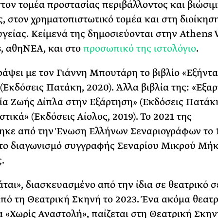
στον τομέα προστασίας περιβάλλοντος και βιώσι
, στον χρηματοπιστωτικό τομέα και στη διοίκησ
γείας. Κείμενά της δημοσιεύονται στην Athens V
, αθηΝΕΑ, και στο
προσωπικό της ιστολόγιο
.
ράψει με τον Γιάννη Μπουτάρη το βιβλίο «Εξήντα
(Εκδόσεις Πατάκη, 2020). Άλλα βιβλία της: «Εξαρ
ία Ζωής Δίπλα στην Εξάρτηση» (Εκδόσεις Πατάκη
τικά» (Εκδόσεις Αίολος, 2019). Το 2021 της
ηκε από την Ένωση Ελλήνων Σεναριογράφων το 
το διαγωνισμό συγγραφής Σεναρίου Μικρού Μήκ
.
άται», διασκευασμένο από την ίδια σε θεατρικό σ
πό τη Θεατρική Σκηνή το 2023. Ένα ακόμα θεατρ
 «Χωρίς Αναστολή», παίζεται στη Θεατρική Σκην