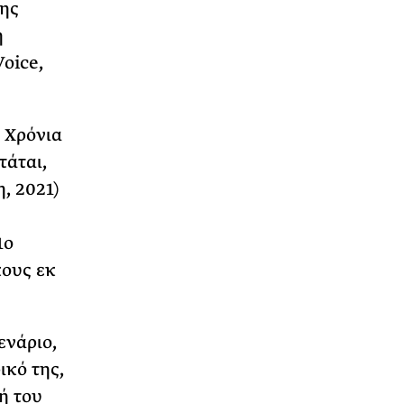
μης
η
oice,
 Χρόνια
τάται,
, 2021)
1ο
ους εκ
ενάριο,
ικό της,
ή του