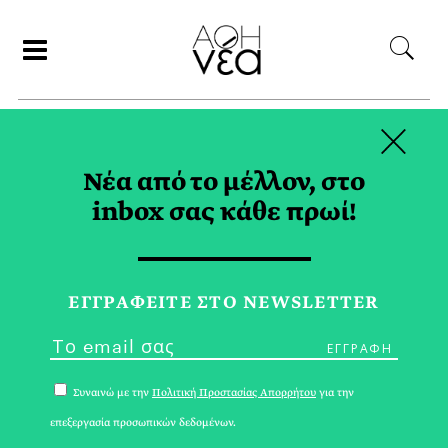
×
ΑΝΑΖΗΤΗΣΗ
Νέα από το μέλλον, στο
inbox σας κάθε πρωί!
EX LIBRIS TAG
ΕΓΓPΑΦΕΙΤΕ ΣΤΟ NEWSLETTER
Συναινώ με την
Πολιτική Προστασίας Απορρήτου
για την
επεξεργασία προσωπικών δεδομένων.