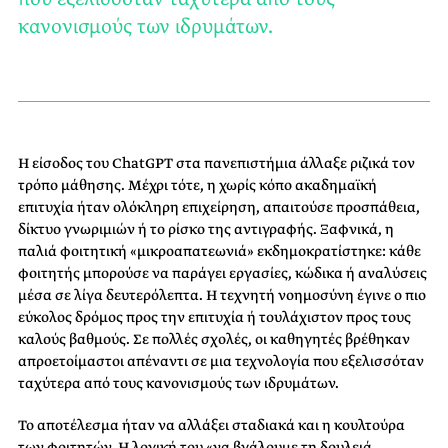
κανονισμούς των ιδρυμάτων.
Η είσοδος του ChatGPT στα πανεπιστήμια άλλαξε ριζικά τον
τρόπο μάθησης. Μέχρι τότε, η χωρίς κόπο ακαδημαϊκή
επιτυχία ήταν ολόκληρη επιχείρηση, απαιτούσε προσπάθεια,
δίκτυο γνωριμιών ή το ρίσκο της αντιγραφής. Ξαφνικά, η
παλιά φοιτητική «μικροαπατεωνιά» εκδημοκρατίστηκε: κάθε
φοιτητής μπορούσε να παράγει εργασίες, κώδικα ή αναλύσεις
μέσα σε λίγα δευτερόλεπτα. Η τεχνητή νοημοσύνη έγινε ο πιο
εύκολος δρόμος προς την επιτυχία ή τουλάχιστον προς τους
καλούς βαθμούς. Σε πολλές σχολές, οι καθηγητές βρέθηκαν
απροετοίμαστοι απέναντι σε μια τεχνολογία που εξελισσόταν
ταχύτερα από τους κανονισμούς των ιδρυμάτων.
Το αποτέλεσμα ήταν να αλλάξει σταδιακά και η κουλτούρα
των φοιτητών. Η λογική του «να βγάλουμε τη δουλειά