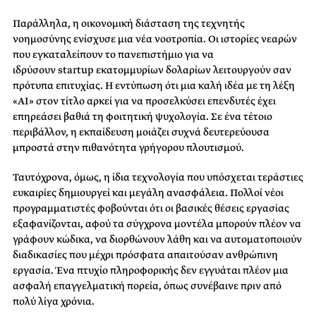
Παράλληλα, η οικονομική διάσταση της τεχνητής
νοημοσύνης ενίσχυσε μια νέα νοοτροπία. Οι ιστορίες νεαρών
που εγκαταλείπουν το πανεπιστήμιο για να
ιδρύσουν
startup
εκατομμυρίων δολαρίων λειτουργούν σαν
πρότυπα επιτυχίας. Η εντύπωση ότι μια καλή ιδέα με τη λέξη
«AI» στον τίτλο αρκεί για να προσελκύσει επενδυτές έχει
επηρεάσει βαθιά τη φοιτητική ψυχολογία. Σε ένα τέτοιο
περιβάλλον, η εκπαίδευση μοιάζει συχνά δευτερεύουσα
μπροστά στην πιθανότητα γρήγορου πλουτισμού.
Ταυτόχρονα, όμως, η ίδια τεχνολογία που υπόσχεται τεράστιες
ευκαιρίες δημιουργεί και μεγάλη ανασφάλεια. Πολλοί νέοι
προγραμματιστές φοβούνται ότι οι βασικές θέσεις εργασίας
εξαφανίζονται, αφού τα σύγχρονα μοντέλα μπορούν πλέον να
γράφουν κώδικα, να διορθώνουν λάθη και να αυτοματοποιούν
διαδικασίες που μέχρι πρόσφατα απαιτούσαν ανθρώπινη
εργασία. Ένα πτυχίο πληροφορικής δεν εγγυάται πλέον μια
ασφαλή επαγγελματική πορεία, όπως συνέβαινε πριν από
πολύ λίγα χρόνια.