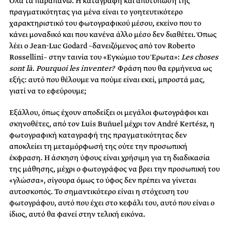
Όλα τα παραπάνω. Η καταγραφή και αποτύπωση της
πραγματικότητας για μένα είναι το γοητευτικότερο
χαρακτηριστικό του φωτογραφικού μέσου, εκείνο που το
κάνει μοναδικό και που κανένα άλλο μέσο δεν διαθέτει. Όπως
λέει ο Jean-Luc Godard –δανειζόμενος από τον Roberto
Rossellini– στην ταινία του «Εγκώμιο του Έρωτα»:
Les choses
sont là. Pourquoi les inventer?
Φράση που θα ερμήνευα ως
εξής: αυτό που θέλουμε να πούμε είναι εκεί, μπροστά μας,
γιατί να το εφεύρουμε;
Εξάλλου, όπως έχουν αποδείξει οι μεγάλοι φωτογράφοι και
σκηνοθέτες, από τον Luis Buñuel μέχρι τον André Kertész, η
φωτογραφική καταγραφή της πραγματικότητας δεν
αποκλείει τη μεταμόρφωσή της ούτε την προσωπική
έκφραση. Η άσκηση ύφους είναι χρήσιμη για τη διαδικασία
της μάθησης, μέχρι ο φωτογράφος να βρει την προσωπική του
«γλώσσα», σίγουρα όμως το ύφος δεν πρέπει να γίνεται
αυτοσκοπός. Το σημαντικότερο είναι η στόχευση του
φωτογράφου, αυτό που έχει στο κεφάλι του, αυτό που είναι ο
ίδιος, αυτό θα φανεί στην τελική εικόνα.