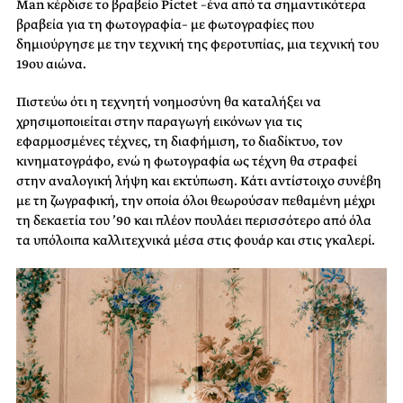
Man κέρδισε το βραβείο Pictet –ένα από τα σημαντικότερα
βραβεία για τη φωτογραφία– με φωτογραφίες που
δημιούργησε με την τεχνική της φεροτυπίας, μια τεχνική του
19ου αιώνα.
Πιστεύω ότι η τεχνητή νοημοσύνη θα καταλήξει να
χρησιμοποιείται στην παραγωγή εικόνων για τις
εφαρμοσμένες τέχνες, τη διαφήμιση, το διαδίκτυο, τον
κινηματογράφο, ενώ η φωτογραφία ως τέχνη θα στραφεί
στην αναλογική λήψη και εκτύπωση. Κάτι αντίστοιχο συνέβη
με τη ζωγραφική, την οποία όλοι θεωρούσαν πεθαμένη μέχρι
τη δεκαετία του ’90 και πλέον πουλάει περισσότερο από όλα
τα υπόλοιπα καλλιτεχνικά μέσα στις φουάρ και στις γκαλερί.