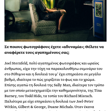
Σε ποιους φωτογράφους έχετε «αδυναμία»; Θέλετε να
αναφέρετε τους αγαπημένους σας;
Joel Sternfeld, πολύ αγαπημένος φωτογράφος και ωραίος
άνθρωπος, είχα την τύχη να παρακολουθήσω σεμινάριο του
στο Ρέθυμνο και η δουλειά του μ’ έχει επηρεάσει σε μεγάλο
βαθμό, ιδιαίτερα το πώς χειρίζεται το φως και το χρώμα.
Επίσης αγαπώ τη δουλειά της Sally Man, ιδιαίτερα τον τρόπο
με τον οποίο μετασχηματίζει την καθημερινότητα, της Tina
Barney, του Todd Hido, τα τοπία του Richard Misrach.
Παλιότερα με είχε επηρεάσει η δουλειά των Joel-Peter
Witkin, Gilbert & George, Duane Michals. Όταν έκανα