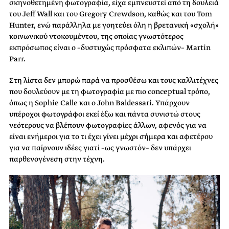
σκηνοθετημένη φωτογραφία, είχα εμπνευστεί από τη δουλειά
του Jeff Wall και του Gregory Crewdson, καθώς και του Tom
Hunter, ενώ παράλληλα με γοητεύει όλη η βρετανική «σχολή»
κοινωνικού ντοκουμέντου, της οποίας γνωστότερος
εκπρόσωπος είναι ο –δυστυχώς πρόσφατα εκλιπών– Martin
Parr.
Στη λίστα δεν μπορώ παρά να προσθέσω και τους καλλιτέχνες
που δουλεύουν με τη φωτογραφία με πιο conceptual τρόπο,
όπως η Sophie Calle και ο John Baldessari. Υπάρχουν
υπέροχοι φωτογράφοι εκεί έξω και πάντα συνιστώ στους
νεότερους να βλέπουν φωτογραφίες άλλων, αφενός για να
είναι ενήμεροι για το τι έχει γίνει μέχρι σήμερα και αφετέρου
για να παίρνουν ιδέες γιατί –ως γνωστόν– δεν υπάρχει
παρθενογένεση στην τέχνη.