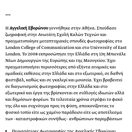
***
Η
Αγγελική Σβορώνου
γεννήθηκε στην Αθήνα. Σπούδασε
ζωγραφική στην Ανωτάτη Σχολή Καλών Τεχνών και
πραγματοποίησε μεταπτυχιακές σπουδές φωτογραφίας στο
London College of Communication και στο University of East
London. Το 2008 εκπροσώπησε την Ελλάδα στη 13η Mπιενάλε
Νέων Δημιουργών της Ευρώπης και της Μεσογείου. Έχει
πραγματοποιήσει περισσότερες από εξήντα ατομικές και
ομαδικές εκθέσεις στην Ελλάδα και στο εξωτερικό, σε διεθνή
φεστιβάλ, καθώς και σε γκαλερί και μουσεία. Έχει βραβευτεί
σε διαγωνισμούς φωτογραφίας στην Ελλάδα και στο
εξωτερικό και έργα της βρίσκονται σε συλλογές ιδιωτών αλλά
και δημόσιων φορέων. Τα τελευταία χρόνια στρέφει το φακό
της όλο και συχνότερα προς τη φύση, απεικονίζοντας το
φυσικό τοπίο είτε ως χαμένο παράδεισο είτε ως αποτέλεσμα
των –καταστροφικών συνήθως– ανθρώπινων παρεμβάσεων
Περισσότερες φωτογραφίες της Αγγελικής Σβορώνου