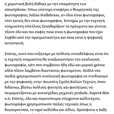
η χαριστική βολή δόθηκε με την επικράτηση των
smartphone. Όπως εύστοχα αναφέρει ο θεωρητικός της
φωτογραφίας Julian Stallabrass, αν όλοι είναι φωτογράφοι,
τότε κανείς δεν είναι φωτογράφος. Ευτυχώς με την τεχνητή
νοημοσύνη επιτέλους ξεκαθαρίζουν τα πράγματα και γίνεται
πλέον όλο και πιο σαφές ποια είναι η φωτογραφία που έχει
ληφθεί από την πραγματικότητα και ποια είναι η ψηφιακή
κατασκευή.
Επίσης, αυτό που συζητάμε με πολλούς συναδέλφους είναι ότι
η τεχνητή νοημοσύνη θα αναζωογονήσει την αναλογική
φωτογραφία, κάτι που συμβαίνει ήδη εδώ και μερικά χρόνια
αλλά πλέον λαμβάνει διαστάσεις φαινομένου. Πολλά νέα
παιδιά χρησιμοποιούν αναλογική φωτογραφία σε συνδυασμό
με την ψηφιακή, στην Ανωτάτη Σχολή Καλών Τεχνών, όπου
διδάσκω, βλέπω πολλούς φοιτητές και φοιτήτριες να
πειραματίζονται με αυτοσχέδιες μηχανές pinhole, Super8 film
κ.ά. Επίσης, όλο και περισσότεροι σύγχρονοι καλλιτέχνες
φωτογράφοι χρησιμοποιούν παλιές τεχνικές όπως η
δαγκεροτυπία, το υγρό κολλόδιο και άλλες. Πρόσφατα η Sally